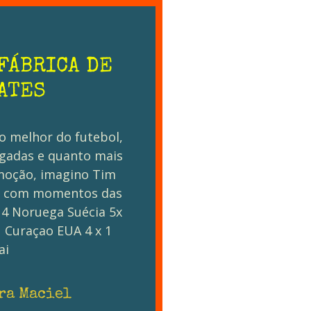
FÁBRICA DE
ATES
o melhor do futebol,
gadas e quanto mais
emoção, imagino Tim
me com momentos das
x 4 Noruega Suécia 5x
1 Curaçao EUA 4 x 1
ai
ra Maciel