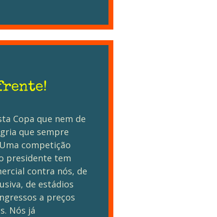
frente!
esta Copa que nem de
egria que sempre
 Uma competição
jo presidente tem
rcial contra nós, de
lusiva, de estádios
ingressos a preços
s. Nós já