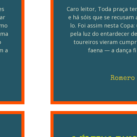
es
Caro leitor, Toda praça t
ar
e há sóis que se recusam 
omo
lo. Foi assim nesta Copa
lema
pela luz do entardecer d
o
toureiros vieram cumpri
m a
faena — a dança fi
Romero