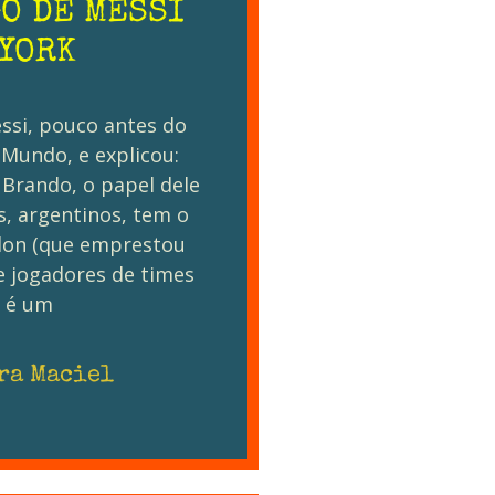
GO DE MESSI
 YORK
ssi, pouco antes do
 Mundo, e explicou:
 Brando, o papel dele
ês, argentinos, tem o
rlon (que emprestou
 jogadores de times
) é um
ra Maciel