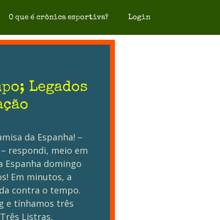
O que é crônica esportiva?
Login
po; Legados
ação
amisa da Espanha! –
 – respondi, meio em
la Espanha domingo
s! Em minutos, a
da contra o tempo.
 e tínhamos três
 Três Listras,