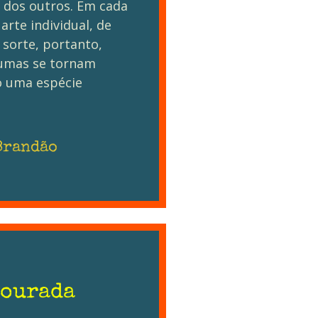
s dos outros. Em cada
arte individual, de
e sorte, portanto,
umas se tornam
o uma espécie
Brandão
Tourada