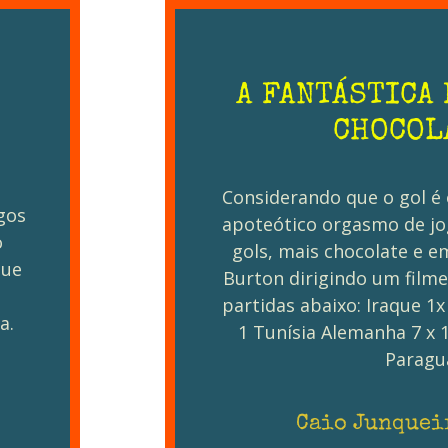
A FANTÁSTICA 
CHOCOL
,
Considerando que o gol é 
gos
apoteótico orgasmo de jo
o
gols, mais chocolate e 
que
Burton dirigindo um fil
partidas abaixo: Iraque 1
a.
1 Tunísia Alemanha 7 x 
Paragu
Caio Junquei