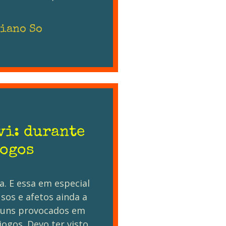
iano So
vi: durante
jogos
a. E essa em especial
sos e afetos ainda a
lguns provocados em
ogos. Devo ter visto