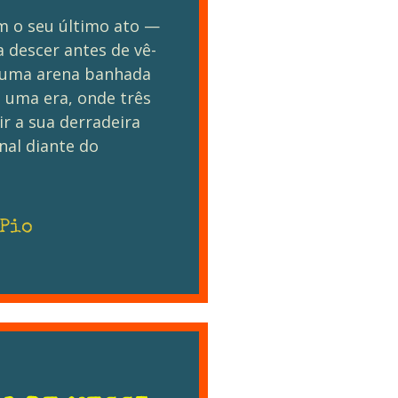
em o seu último ato —
a descer antes de vê-
: uma arena banhada
e uma era, onde três
r a sua derradeira
nal diante do
 Pio