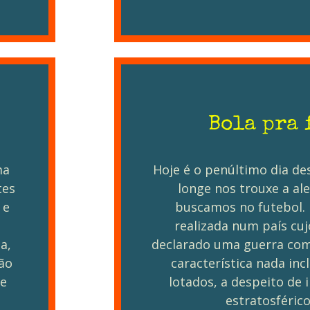
Bola pra 
ma
Hoje é o penúltimo dia d
tes
longe nos trouxe a al
 e
buscamos no futebol.
realizada num país cu
a,
declarado uma guerra come
ão
característica nada inc
de
lotados, a despeito de 
estratosférico