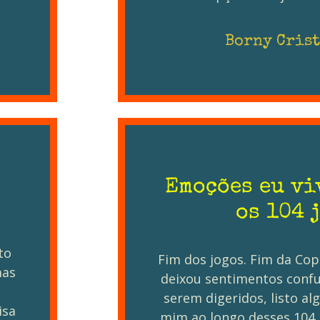
Borny Crist
Emoções eu vi
os 104 
to
Fim dos jogos. Fim da Cop
mas
deixou sentimentos confu
serem digeridos, listo a
isa
mim ao longo desses 104 j