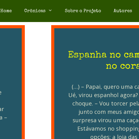
Home
Crônicas
Sobre o Projeto
Autores
Espanha no cam
no cor
(…) – Papai, quero uma c
e
Ué, virou espanhol agora?
choque. – Vou torcer pe
ar
junto com meus amigo
a –
surpresa virou uma caça
Estávamos no shopping
opções: a loja das