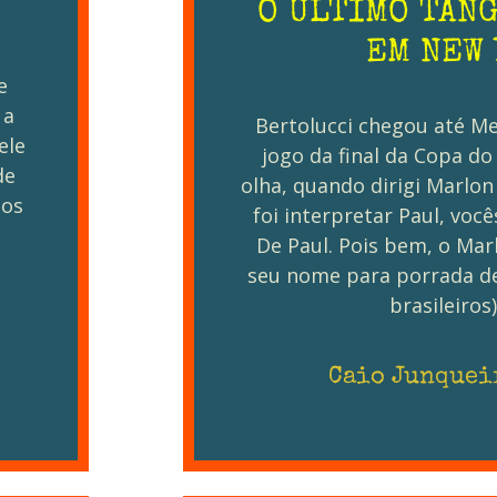
O ÚLTIMO TAN
EM NEW
e
 a
Bertolucci chegou até Me
ele
jogo da final da Copa do
de
olha, quando dirigi Marlon
dos
foi interpretar Paul, voc
o
De Paul. Pois bem, o Ma
seu nome para porrada de
brasileiros
Caio Junquei