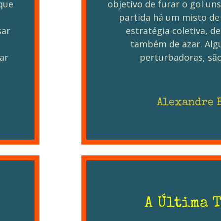
 que
objetivo de furar o gol un
partida há um misto de 
sar
estratégia coletiva, d
também de azar. Alg
ar
perturbadoras, sã
Alexandre 
A Última 