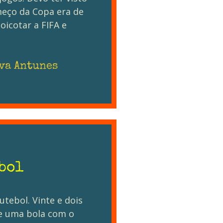
meço da Copa era de
oicotar a FIFA e
va Antunes
bol
utebol. Vinte e dois
de uma bola com o