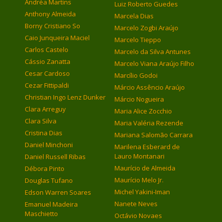
Andréa Martins
Luiz Roberto Guedes
Anthony Almeida
Marcela Dias
Borny Cristiano So
Marcelo Zogbi Araújo
Caio Junqueira Maciel
Marcelo Tieppo
Carlos Castelo
Marcelo da Silva Antunes
Cássio Zanatta
Marcelo Viana Araújo Filho
Cesar Cardoso
Marcílio Godoi
Cezar Fittipaldi
Márcio Assêncio Araújo
Christian Ingo Lenz Dunker
Márcio Nogueira
Clara Arreguy
Maria Alice Zocchio
Clara Silva
Maria Valéria Rezende
Cristina Dias
Mariana Salomão Carrara
Daniel Minchoni
Marilena Esberard de
Lauro Montanari
Daniel Russell Ribas
Maurício de Almeida
Débora Pinto
Maurício Melo Jr.
Douglas Tufano
Michel Yakini-Iman
Edson Warren Soares
Nanete Neves
Emanuel Madeira
Maschietto
Octávio Novaes