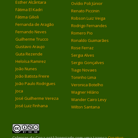
Esther Alcântara
Ovídio Poli Júnior
Fátima El Kadri
Renato Piccinin
Fátima Gilioli
Robson Luiz Veiga
Fernanda de Aragão
Rodrigo Fernandes
Fernando Neves
Romero Pio
Guilherme Trucco
Ronaldo Guimarães
Gustavo Araujo
Rose Ferraz
Guta Rezende
Sergia Alves
Heloísa Ramirez
Sergio Gonçalves
João Nunes
Tiago Novaes
João Batista Freire
Toninho Lima
João Paulo Rodrigues
Veronica Botelho
Joca
Wagner Hilário
José Guilherme Vereza
Wander Cairo Levy
José Luiz Finhana
Wilton Santana
Crônicas da Copa
está licenciado com uma Licença
Creative