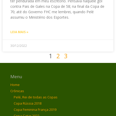
ter pendurada em meu escritório. Pensava naquele gol
contra Pais de Gales na Copa de 58; na final da Copa de
70; até do Governo FHC me lembrei, quando Pelé
assumiu o Ministério dos Esportes.
LEIA MAIS »
30/12/2022
1
2
3
Menu
Home
Crônicas
Pelé, Rei de todas as Copas
Copa Rússia 2018
Copa Feminina França 2019
Copa Catar 2022