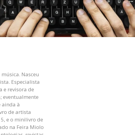
e música. Nasceu
sta. Especialista
 e revisora de
s; eventualmente
 ainda à
vro de artista
, e o minilivro de
ado na Feira Miolo
tologias, revistas