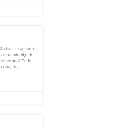
não tivesse apitado
 tentando digerir
uso horário? Tudo
da copa, mas