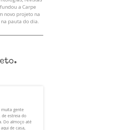
e fundou a Carpe
m novo projeto na
 na pauta do dia.
eto.
o muita gente
 de estreia do
ia. Do almoço até
 aqui de casa,