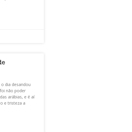
de
e o dia desandou
foi não poder
as arábias, e é aí
 e tristeza a