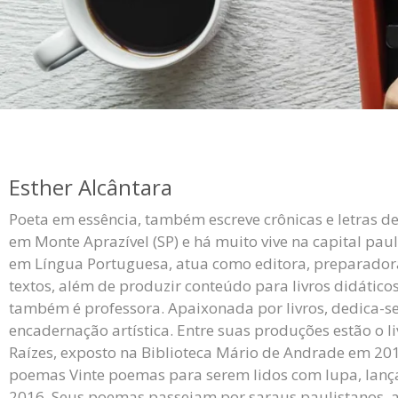
Esther Alcântara
Poeta em essência, também escreve crônicas e letras d
em Monte Aprazível (SP) e há muito vive na capital pauli
em Língua Portuguesa, atua como editora, preparadora
textos, além de produzir conteúdo para livros didático
também é professora. Apaixonada por livros, dedica-se
encadernação artística. Entre suas produções estão o li
Raízes, exposto na Biblioteca Mário de Andrade em 2015
poemas Vinte poemas para serem lidos com lupa, lanç
2016. Seus poemas passeiam por saraus paulistanos, an