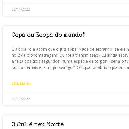
22/11/2022
Copa ou Koopa do mundo?
E a bola rola assim que o juiz apita! Nada de estranho, se ele 
no 2 da cronometragem. Ou foi a transmissão? Eu ainda estava
a falta dos dois segundos, numa espécie de torpor – seria o f
rápido demais e, sim, já ouvi “gol”. O Equador abriu o placar 
LEIA MAIS »
22/11/2022
O Sul é meu Norte