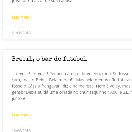
jogador ou a cor de sua camisa.
LEIA MAIS »
21/06/2018
Brésil, o bar do futebol
“Irregular! Irregular! Pequena área é do goleiro, meu! Se fosse
cara, mas o Belo… Bela merda!” “Mas pelo menos não foi frango
fosse o Cássio frangava!”, diz a palmeirista. Nem é voley, mas o
gentil: “Deixa eu dá uma olhada no churrasquinho!” Aqui é ZL,
junto e
LEIA MAIS »
18/06/2018