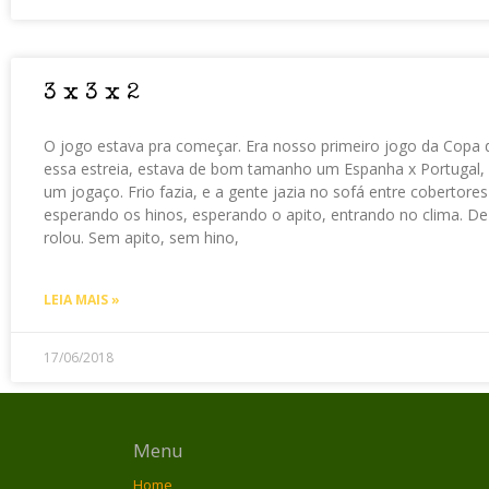
3 x 3 x 2
O jogo estava pra começar. Era nosso primeiro jogo da Copa 
essa estreia, estava de bom tamanho um Espanha x Portugal,
um jogaço. Frio fazia, e a gente jazia no sofá entre cobertores
esperando os hinos, esperando o apito, entrando no clima. De
rolou. Sem apito, sem hino,
LEIA MAIS »
17/06/2018
Menu
Home