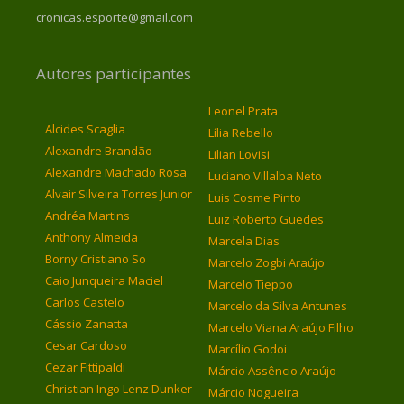
cronicas.esporte@gmail.com
Autores participantes
Leonel Prata
Alcides Scaglia
Lília Rebello
Alexandre Brandão
Lilian Lovisi
Alexandre Machado Rosa
Luciano Villalba Neto
Alvair Silveira Torres Junior
Luis Cosme Pinto
Andréa Martins
Luiz Roberto Guedes
Anthony Almeida
Marcela Dias
Borny Cristiano So
Marcelo Zogbi Araújo
Caio Junqueira Maciel
Marcelo Tieppo
Carlos Castelo
Marcelo da Silva Antunes
Cássio Zanatta
Marcelo Viana Araújo Filho
Cesar Cardoso
Marcílio Godoi
Cezar Fittipaldi
Márcio Assêncio Araújo
Christian Ingo Lenz Dunker
Márcio Nogueira