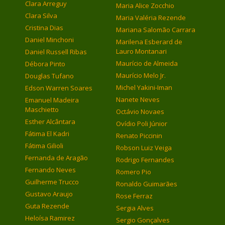
Clara Arreguy
Maria Alice Zocchio
Clara Silva
Maria Valéria Rezende
Cristina Dias
Mariana Salomão Carrara
Daniel Minchoni
Marilena Esberard de
Lauro Montanari
Daniel Russell Ribas
Maurício de Almeida
Débora Pinto
Maurício Melo Jr.
Douglas Tufano
Michel Yakini-Iman
Edson Warren Soares
Nanete Neves
Emanuel Madeira
Maschietto
Octávio Novaes
Esther Alcântara
Ovídio Poli Júnior
Fátima El Kadri
Renato Piccinin
Fátima Gilioli
Robson Luiz Veiga
Fernanda de Aragão
Rodrigo Fernandes
Fernando Neves
Romero Pio
Guilherme Trucco
Ronaldo Guimarães
Gustavo Araujo
Rose Ferraz
Guta Rezende
Sergia Alves
Heloísa Ramirez
Sergio Gonçalves