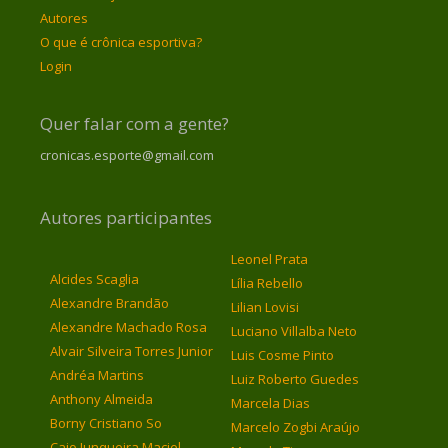
Autores
O que é crônica esportiva?
Login
Quer falar com a gente?
cronicas.esporte@gmail.com
Autores participantes
Leonel Prata
Alcides Scaglia
Lília Rebello
Alexandre Brandão
Lilian Lovisi
Alexandre Machado Rosa
Luciano Villalba Neto
Alvair Silveira Torres Junior
Luis Cosme Pinto
Andréa Martins
Luiz Roberto Guedes
Anthony Almeida
Marcela Dias
Borny Cristiano So
Marcelo Zogbi Araújo
Caio Junqueira Maciel