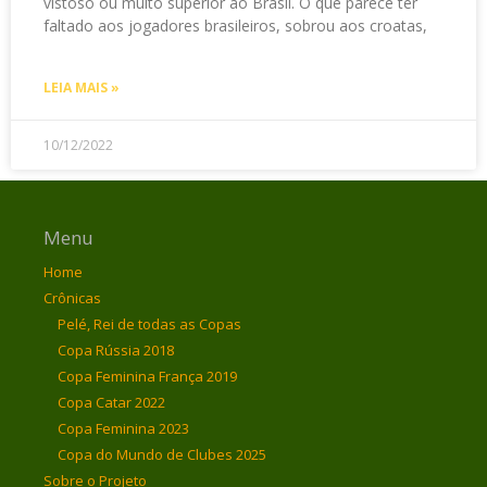
vistoso ou muito superior ao Brasil. O que parece ter
faltado aos jogadores brasileiros, sobrou aos croatas,
LEIA MAIS »
10/12/2022
Menu
Home
Crônicas
Pelé, Rei de todas as Copas
Copa Rússia 2018
Copa Feminina França 2019
Copa Catar 2022
Copa Feminina 2023
Copa do Mundo de Clubes 2025
Sobre o Projeto