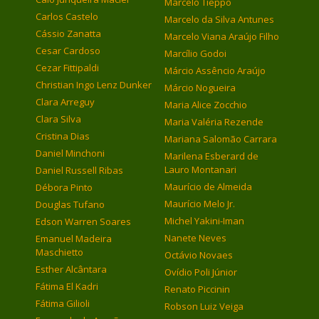
Marcelo Tieppo
Carlos Castelo
Marcelo da Silva Antunes
Cássio Zanatta
Marcelo Viana Araújo Filho
Cesar Cardoso
Marcílio Godoi
Cezar Fittipaldi
Márcio Assêncio Araújo
Christian Ingo Lenz Dunker
Márcio Nogueira
Clara Arreguy
Maria Alice Zocchio
Clara Silva
Maria Valéria Rezende
Cristina Dias
Mariana Salomão Carrara
Daniel Minchoni
Marilena Esberard de
Lauro Montanari
Daniel Russell Ribas
Maurício de Almeida
Débora Pinto
Maurício Melo Jr.
Douglas Tufano
Michel Yakini-Iman
Edson Warren Soares
Nanete Neves
Emanuel Madeira
Maschietto
Octávio Novaes
Esther Alcântara
Ovídio Poli Júnior
Fátima El Kadri
Renato Piccinin
Fátima Gilioli
Robson Luiz Veiga