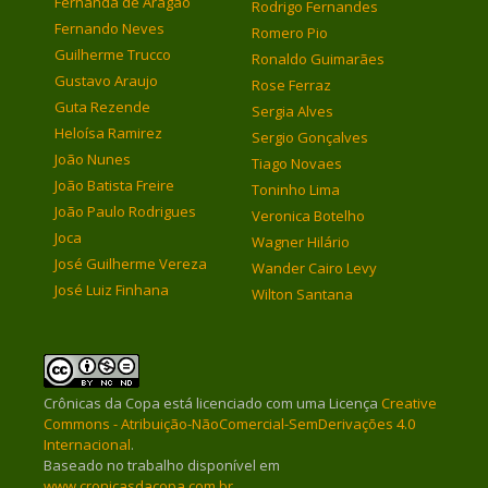
Fernanda de Aragão
Rodrigo Fernandes
Fernando Neves
Romero Pio
Guilherme Trucco
Ronaldo Guimarães
Gustavo Araujo
Rose Ferraz
Guta Rezende
Sergia Alves
Heloísa Ramirez
Sergio Gonçalves
João Nunes
Tiago Novaes
João Batista Freire
Toninho Lima
João Paulo Rodrigues
Veronica Botelho
Joca
Wagner Hilário
José Guilherme Vereza
Wander Cairo Levy
José Luiz Finhana
Wilton Santana
Crônicas da Copa
está licenciado com uma Licença
Creative
Commons - Atribuição-NãoComercial-SemDerivações 4.0
Internacional
.
Baseado no trabalho disponível em
www.cronicasdacopa.com.br
.