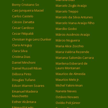
Borny Cristiano So
Marcelo Zogbi Araújo
Caio Junqueira Maciel
Marcelo Tieppo
Carlos Castelo
Marcelo da Silva Antunes
Cássio Zanatta
Marcelo Viana Araújo Filho
Cesar Cardoso
Marcílio Godoi
Cezar Fittipaldi
Márcio Assêncio Araújo
Christian Ingo Lenz Dunker
Márcio Nogueira
Clara Arreguy
Maria Alice Zocchio
Clara Silva
Maria Valéria Rezende
Cristina Dias
Mariana Salomão Carrara
Daniel Minchoni
Marilena Esberard de
Lauro Montanari
Daniel Russell Ribas
Maurício de Almeida
Débora Pinto
Maurício Melo Jr.
Douglas Tufano
Michel Yakini-Iman
Edson Warren Soares
Nanete Neves
Emanuel Madeira
Maschietto
Octávio Novaes
Esther Alcântara
Ovídio Poli Júnior
Fátima El Kadri