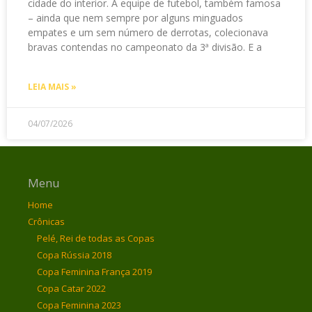
cidade do interior. A equipe de futebol, também famosa
– ainda que nem sempre por alguns minguados
empates e um sem número de derrotas, colecionava
bravas contendas no campeonato da 3ª divisão. E a
LEIA MAIS »
04/07/2026
Menu
Home
Crônicas
Pelé, Rei de todas as Copas
Copa Rússia 2018
Copa Feminina França 2019
Copa Catar 2022
Copa Feminina 2023