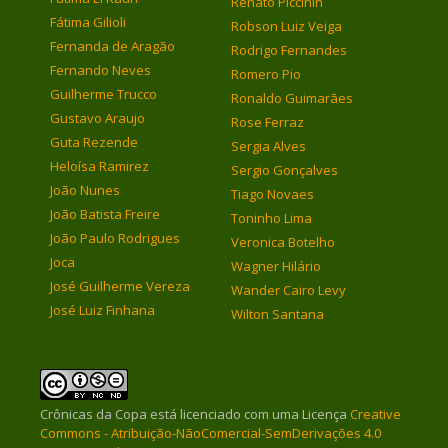
Renato Piccinin
Fátima Gilioli
Robson Luiz Veiga
Fernanda de Aragão
Rodrigo Fernandes
Fernando Neves
Romero Pio
Guilherme Trucco
Ronaldo Guimarães
Gustavo Araujo
Rose Ferraz
Guta Rezende
Sergia Alves
Heloísa Ramirez
Sergio Gonçalves
João Nunes
Tiago Novaes
João Batista Freire
Toninho Lima
João Paulo Rodrigues
Veronica Botelho
Joca
Wagner Hilário
José Guilherme Vereza
Wander Cairo Levy
José Luiz Finhana
Wilton Santana
Crônicas da Copa
está licenciado com uma Licença
Creative
Commons - Atribuição-NãoComercial-SemDerivações 4.0