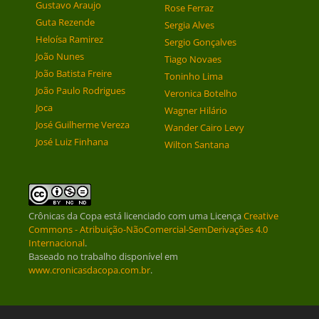
Gustavo Araujo
Rose Ferraz
Guta Rezende
Sergia Alves
Heloísa Ramirez
Sergio Gonçalves
João Nunes
Tiago Novaes
João Batista Freire
Toninho Lima
João Paulo Rodrigues
Veronica Botelho
Joca
Wagner Hilário
José Guilherme Vereza
Wander Cairo Levy
José Luiz Finhana
Wilton Santana
Crônicas da Copa
está licenciado com uma Licença
Creative
Commons - Atribuição-NãoComercial-SemDerivações 4.0
Internacional
.
Baseado no trabalho disponível em
www.cronicasdacopa.com.br
.