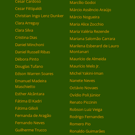
Cesar Cardoso
Marcílio Godoi
Cezar Fittipaldi
Márcio Assêncio Araújo
Christian Ingo Lenz Dunker
Márcio Nogueira
Clara Arreguy
Maria Alice Zocchio
Clara Silva
Maria Valéria Rezende
Cristina Dias
Mariana Salomão Carrara
Daniel Minchoni
Marilena Esberard de Lauro
Montanari
Daniel Russell Ribas
Maurício de Almeida
Débora Pinto
Maurício Melo Jr.
Douglas Tufano
Michel Yakini-Iman
Edson Warren Soares
Nanete Neves
Emanuel Madeira
Maschietto
Octávio Novaes
Esther Alcântara
Ovídio Poli Júnior
Fátima El Kadri
Renato Piccinin
Fátima Gilioli
Robson Luiz Veiga
Fernanda de Aragão
Rodrigo Fernandes
Fernando Neves
Romero Pio
Guilherme Trucco
Ronaldo Guimarães