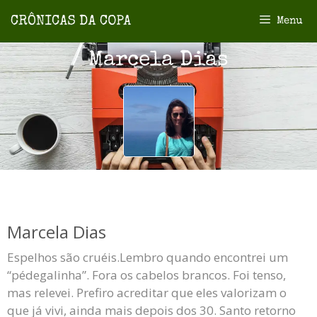
Menu
Marcela Dias
Marcela Dias
Espelhos são cruéis.Lembro quando encontrei um
“pédegalinha”. Fora os cabelos brancos. Foi tenso,
mas relevei. Prefiro acreditar que eles valorizam o
que já vivi, ainda mais depois dos 30. Santo retorno