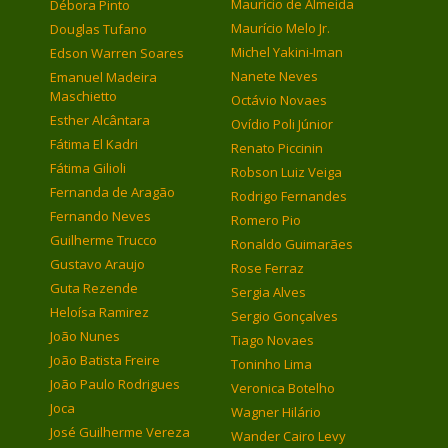
Maurício de Almeida
Débora Pinto
Maurício Melo Jr.
Douglas Tufano
Michel Yakini-Iman
Edson Warren Soares
Nanete Neves
Emanuel Madeira
Maschietto
Octávio Novaes
Esther Alcântara
Ovídio Poli Júnior
Fátima El Kadri
Renato Piccinin
Fátima Gilioli
Robson Luiz Veiga
Fernanda de Aragão
Rodrigo Fernandes
Fernando Neves
Romero Pio
Guilherme Trucco
Ronaldo Guimarães
Gustavo Araujo
Rose Ferraz
Guta Rezende
Sergia Alves
Heloísa Ramirez
Sergio Gonçalves
João Nunes
Tiago Novaes
João Batista Freire
Toninho Lima
João Paulo Rodrigues
Veronica Botelho
Joca
Wagner Hilário
José Guilherme Vereza
Wander Cairo Levy