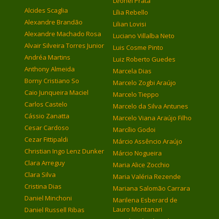
Leonel Prata
Alcides Scaglia
Lília Rebello
Alexandre Brandão
Lilian Lovisi
Alexandre Machado Rosa
Luciano Villalba Neto
Alvair Silveira Torres Junior
Luis Cosme Pinto
Andréa Martins
Luiz Roberto Guedes
Anthony Almeida
Marcela Dias
Borny Cristiano So
Marcelo Zogbi Araújo
Caio Junqueira Maciel
Marcelo Tieppo
Carlos Castelo
Marcelo da Silva Antunes
Cássio Zanatta
Marcelo Viana Araújo Filho
Cesar Cardoso
Marcílio Godoi
Cezar Fittipaldi
Márcio Assêncio Araújo
Christian Ingo Lenz Dunker
Márcio Nogueira
Clara Arreguy
Maria Alice Zocchio
Clara Silva
Maria Valéria Rezende
Cristina Dias
Mariana Salomão Carrara
Daniel Minchoni
Marilena Esberard de
Lauro Montanari
Daniel Russell Ribas