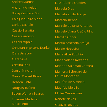
Andréa Martins
Luiz Roberto Guedes
Anthony Almeida
Marcela Dias
Borny Cristiano So
Marcelo Zogbi Araújo
Caio Junqueira Maciel
Marcelo Tieppo
Carlos Castelo
Marcelo da Silva Antunes
Cássio Zanatta
Marcelo Viana Araújo Filho
Cesar Cardoso
Marcílio Godoi
Cezar Fittipaldi
Márcio Assêncio Araújo
Christian Ingo Lenz Dunker
Márcio Nogueira
Clara Arreguy
Maria Alice Zocchio
Clara Silva
Maria Valéria Rezende
Cristina Dias
Mariana Salomão Carrara
Daniel Minchoni
Marilena Esberard de
Lauro Montanari
Daniel Russell Ribas
Maurício de Almeida
Débora Pinto
Maurício Melo Jr.
Douglas Tufano
Michel Yakini-Iman
Edson Warren Soares
Nanete Neves
Emanuel Madeira
Maschietto
Octávio Novaes