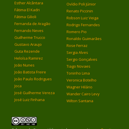
Esther Alcântara
Ovídio Poli Júnior
Fátima El Kadri
Renato Piccinin
Fátima Gilioli
Robson Luiz Veiga
Fernanda de Aragão
Rodrigo Fernandes
Fernando Neves
Romero Pio
Guilherme Trucco
Ronaldo Guimarães
Gustavo Araujo
Rose Ferraz
Guta Rezende
Sergia Alves
Heloísa Ramirez
Sergio Gonçalves
João Nunes
Tiago Novaes
João Batista Freire
Toninho Lima
João Paulo Rodrigues
Veronica Botelho
Joca
Wagner Hilário
José Guilherme Vereza
Wander Cairo Levy
José Luiz Finhana
Wilton Santana