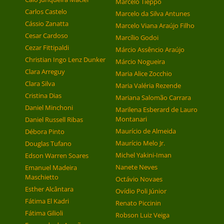
Marcelo Tieppo
Carlos Castelo
Marcelo da Silva Antunes
Cássio Zanatta
Marcelo Viana Araújo Filho
Cesar Cardoso
Marcílio Godoi
Cezar Fittipaldi
Márcio Assêncio Araújo
Christian Ingo Lenz Dunker
Márcio Nogueira
Clara Arreguy
Maria Alice Zocchio
Clara Silva
Maria Valéria Rezende
Cristina Dias
Mariana Salomão Carrara
Daniel Minchoni
Marilena Esberard de Lauro
Montanari
Daniel Russell Ribas
Maurício de Almeida
Débora Pinto
Maurício Melo Jr.
Douglas Tufano
Michel Yakini-Iman
Edson Warren Soares
Nanete Neves
Emanuel Madeira
Maschietto
Octávio Novaes
Esther Alcântara
Ovídio Poli Júnior
Fátima El Kadri
Renato Piccinin
Fátima Gilioli
Robson Luiz Veiga