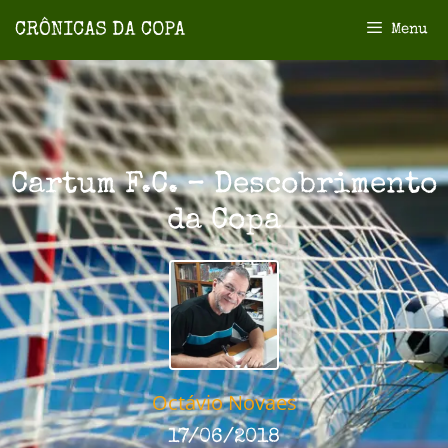
Menu
Cartum F.C. – Descobrimento
da Copa
Octávio Novaes
17/06/2018