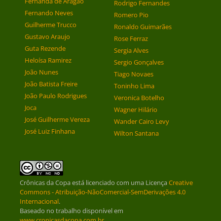
Fernanda de Aragão
Rodrigo Fernandes
Fernando Neves
Romero Pio
Guilherme Trucco
Ronaldo Guimarães
Gustavo Araujo
Rose Ferraz
Guta Rezende
Sergia Alves
Heloísa Ramirez
Sergio Gonçalves
João Nunes
Tiago Novaes
João Batista Freire
Toninho Lima
João Paulo Rodrigues
Veronica Botelho
Joca
Wagner Hilário
José Guilherme Vereza
Wander Cairo Levy
José Luiz Finhana
Wilton Santana
Crônicas da Copa
está licenciado com uma Licença
Creative
Commons - Atribuição-NãoComercial-SemDerivações 4.0
Internacional
.
Baseado no trabalho disponível em
www.cronicasdacopa.com.br
.