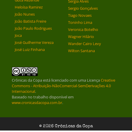
Guta Rezende
Sergia Alves
Heloísa Ramirez
Sergio Gonçalves
João Nunes
Tiago Novaes
João Batista Freire
Toninho Lima
João Paulo Rodrigues
Veronica Botelho
Joca
Wagner Hilário
José Guilherme Vereza
Wander Cairo Levy
José Luiz Finhana
Wilton Santana
Crônicas da Copa
está licenciado com uma Licença
Creative
Commons - Atribuição-NãoComercial-SemDerivações 4.0
Internacional
.
Baseado no trabalho disponível em
www.cronicasdacopa.com.br
.
© 2026 Crônicas da Copa