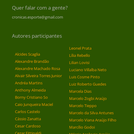
Quer falar com a gente?
cronicas.esporte@gmail.com
Autores participantes
Leonel Prata
Alcides Scaglia
Lília Rebello
Alexandre Brandão
Lilian Lovisi
Alexandre Machado Rosa
Luciano Villalba Neto
Alvair Silveira Torres Junior
Luis Cosme Pinto
Andréa Martins
Luiz Roberto Guedes
Anthony Almeida
Marcela Dias
Borny Cristiano So
Marcelo Zogbi Araújo
Caio Junqueira Maciel
Marcelo Tieppo
Carlos Castelo
Marcelo da Silva Antunes
Cássio Zanatta
Marcelo Viana Araújo Filho
Cesar Cardoso
Marcílio Godoi
Cezar Fittipaldi