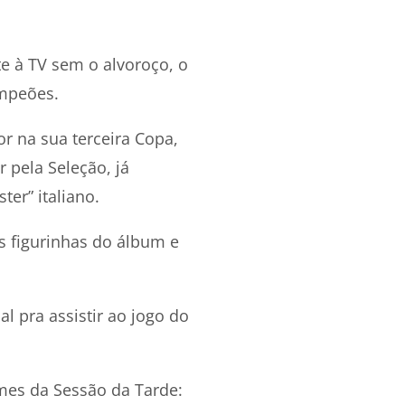
te à TV sem o alvoroço, o
mpeões.
r na sua terceira Copa,
 pela Seleção, já
er” italiano.
as figurinhas do álbum e
l pra assistir ao jogo do
mes da Sessão da Tarde: