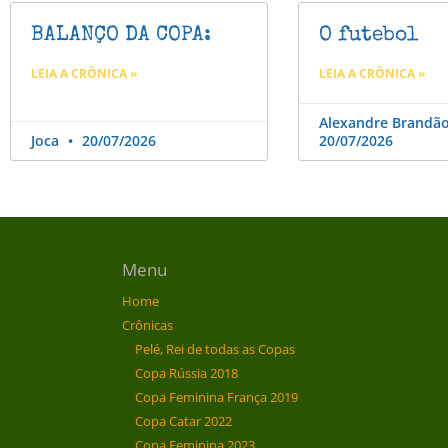
BALANÇO DA COPA:
O futebol
LEIA A CRÔNICA »
LEIA A CRÔNICA »
Alexandre Brandã
Joca
20/07/2026
20/07/2026
Menu
Home
Crônicas
Pelé, Rei de todas as Copas
Copa Rússia 2018
Copa Feminina França 2019
Copa Catar 2022
Copa Feminina 2023