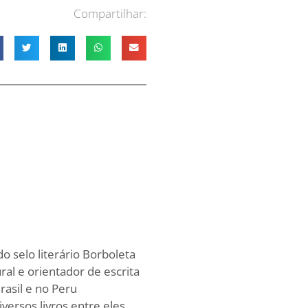
Compartilhar:
o selo literário Borboleta
ral e orientador de escrita
rasil e no Peru
versos livros entre eles,