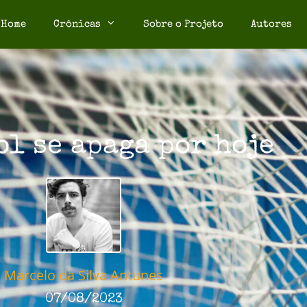
Home
Crônicas
Sobre o Projeto
Autores
ol se apaga por hoje
Marcelo da Silva Antunes
07/08/2023