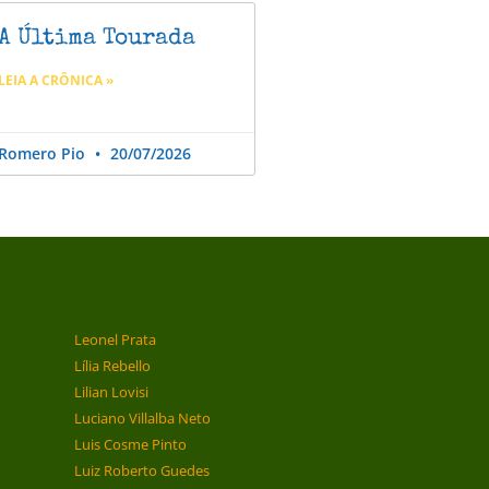
A Última Tourada
LEIA A CRÔNICA »
Romero Pio
20/07/2026
Leonel Prata
Lília Rebello
Lilian Lovisi
Luciano Villalba Neto
Luis Cosme Pinto
Luiz Roberto Guedes