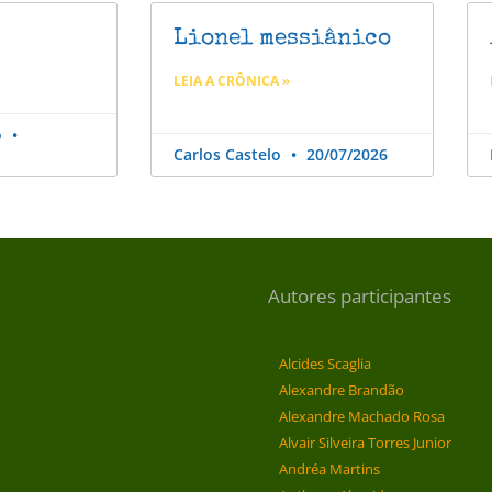
Lionel messiânico
LEIA A CRÔNICA »
o
Carlos Castelo
20/07/2026
Autores participantes
Alcides Scaglia
Alexandre Brandão
Alexandre Machado Rosa
Alvair Silveira Torres Junior
Andréa Martins