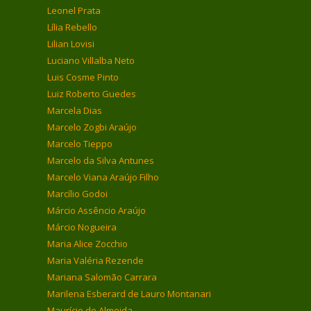
Leonel Prata
Lília Rebello
Lilian Lovisi
Luciano Villalba Neto
Luis Cosme Pinto
Luiz Roberto Guedes
Marcela Dias
Marcelo Zogbi Araújo
Marcelo Tieppo
Marcelo da Silva Antunes
Marcelo Viana Araújo Filho
Marcílio Godoi
Márcio Assêncio Araújo
Márcio Nogueira
Maria Alice Zocchio
Maria Valéria Rezende
Mariana Salomão Carrara
Marilena Esberard de Lauro Montanari
Maurício de Almeida