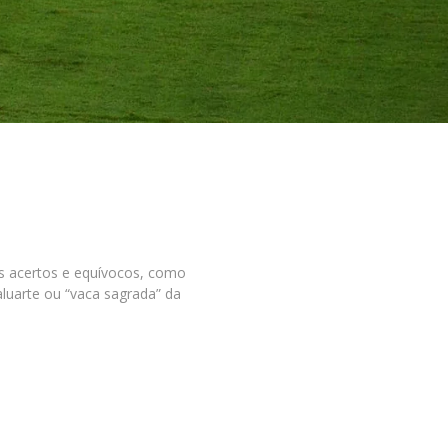
eus acertos e equívocos, como
aluarte ou “vaca sagrada” da