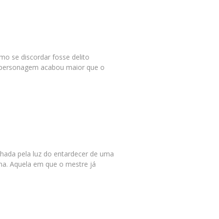
o se discordar fosse delito
o personagem acabou maior que o
nhada pela luz do entardecer de uma
ima. Aquela em que o mestre já