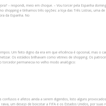
agora? – respondi, meio em choque. – Vou torcer pela Espanha dom
o shopping e tínhamos três opções: a loja das Três Listras, uma de 
bra da Espanha. No
mpos. Um feito digno da era em que eficiência é opcional, mas o ca
etizar. Os estádios brilhavam como vitrines de shopping. Os patroci
ó o torcedor permanecia no velho modo analógico:
s confusos e afetos ainda a serem digeridos, listo alguns provoca
raiva, um desejo de boicotar a FIFA e os Estados Unidos, por suas re