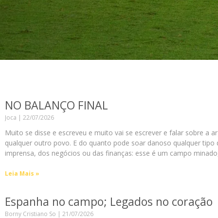
NO BALANÇO FINAL
Joca
22/07/2026
Muito se disse e escreveu e muito vai se escrever e falar sobre a a
qualquer outro povo. E do quanto pode soar danoso qualquer tipo d
imprensa, dos negócios ou das finanças: esse é um campo minado,
Leia Mais »
Espanha no campo; Legados no coração
Borny Cristiano So
21/07/2026