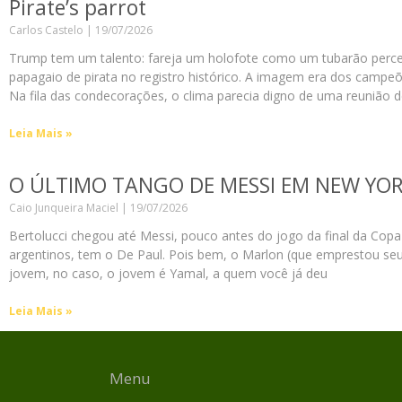
Pirate’s parrot
Carlos Castelo
19/07/2026
Trump tem um talento: fareja um holofote como um tubarão perceb
papagaio de pirata no registro histórico. A imagem era dos campeõ
Na fila das condecorações, o clima parecia digno de uma reunião 
Leia Mais »
O ÚLTIMO TANGO DE MESSI EM NEW YO
Caio Junqueira Maciel
19/07/2026
Bertolucci chegou até Messi, pouco antes do jogo da final da Copa d
argentinos, tem o De Paul. Pois bem, o Marlon (que emprestou seu
jovem, no caso, o jovem é Yamal, a quem você já deu
Leia Mais »
Menu