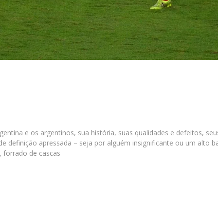
rgentina e os argentinos, sua história, suas qualidades e defeitos, s
e definição apressada – seja por alguém insignificante ou um alto b
 forrado de cascas