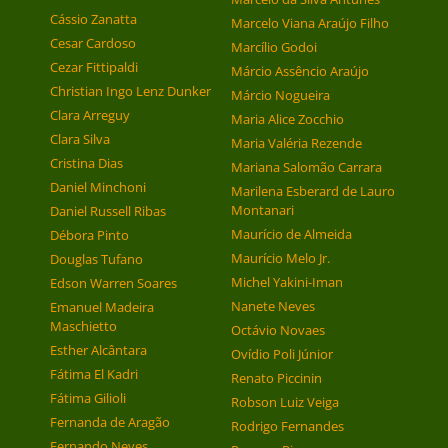
Cássio Zanatta
Marcelo Viana Araújo Filho
Cesar Cardoso
Marcílio Godoi
Cezar Fittipaldi
Márcio Assêncio Araújo
Christian Ingo Lenz Dunker
Márcio Nogueira
Clara Arreguy
Maria Alice Zocchio
Clara Silva
Maria Valéria Rezende
Cristina Dias
Mariana Salomão Carrara
Daniel Minchoni
Marilena Esberard de Lauro
Montanari
Daniel Russell Ribas
Maurício de Almeida
Débora Pinto
Maurício Melo Jr.
Douglas Tufano
Michel Yakini-Iman
Edson Warren Soares
Nanete Neves
Emanuel Madeira
Maschietto
Octávio Novaes
Esther Alcântara
Ovídio Poli Júnior
Fátima El Kadri
Renato Piccinin
Fátima Gilioli
Robson Luiz Veiga
Fernanda de Aragão
Rodrigo Fernandes
Fernando Neves