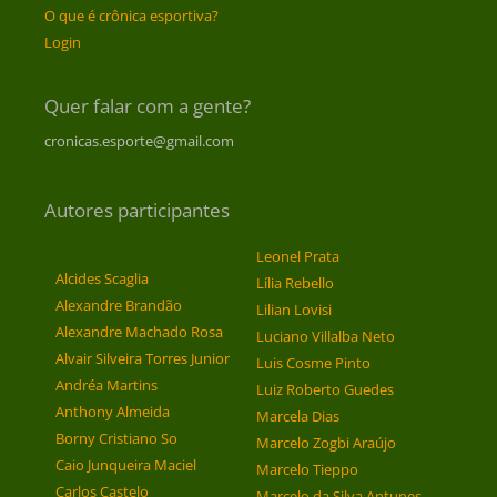
O que é crônica esportiva?
Login
Quer falar com a gente?
cronicas.esporte@gmail.com
Autores participantes
Leonel Prata
Alcides Scaglia
Lília Rebello
Alexandre Brandão
Lilian Lovisi
Alexandre Machado Rosa
Luciano Villalba Neto
Alvair Silveira Torres Junior
Luis Cosme Pinto
Andréa Martins
Luiz Roberto Guedes
Anthony Almeida
Marcela Dias
Borny Cristiano So
Marcelo Zogbi Araújo
Caio Junqueira Maciel
Marcelo Tieppo
Carlos Castelo
Marcelo da Silva Antunes