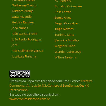
Romero Pio
Guilherme Trucco
Ronaldo Guimarães
Gustavo Araujo
Rose Ferraz
Guta Rezende
Sergia Alves
Heloísa Ramirez
Sergio Gonçalves
João Nunes
Tiago Novaes
João Batista Freire
Toninho Lima
João Paulo Rodrigues
Veronica Botelho
Joca
Wagner Hilário
José Guilherme Vereza
Wander Cairo Levy
José Luiz Finhana
Wilton Santana
Crônicas da Copa
está licenciado com uma Licença
Creative
Commons - Atribuição-NãoComercial-SemDerivações 4.0
Internacional
.
Baseado no trabalho disponível em
www.cronicasdacopa.com.br
.