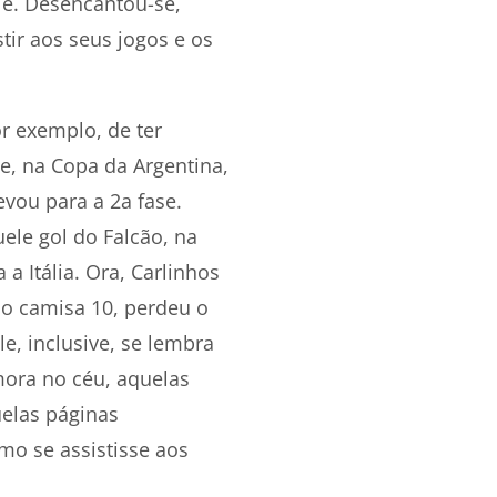
le. Desencantou-se,
tir aos seus jogos e os
r exemplo, de ter
, na Copa da Argentina,
evou para a 2a fase.
ele gol do Falcão, na
a Itália. Ora, Carlinhos
so camisa 10, perdeu o
le, inclusive, se lembra
mora no céu, aquelas
uelas páginas
mo se assistisse aos