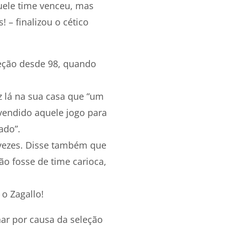
quele time venceu, mas
 – finalizou o cético
leção desde 98, quando
 lá na sua casa que “um
vendido aquele jogo para
ado”.
 vezes. Disse também que
o fosse de time carioca,
o Zagallo!
har por causa da seleção