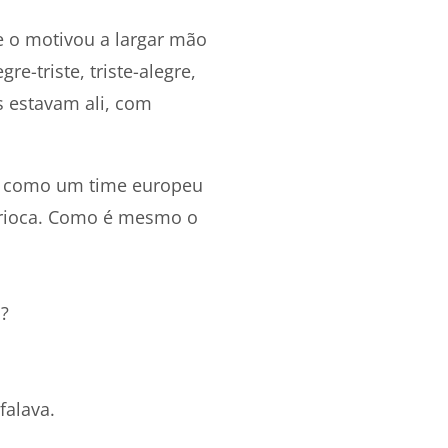
 o motivou a largar mão
re-triste, triste-alegre,
s estavam ali, com
va como um time europeu
carioca. Como é mesmo o
o?
falava.