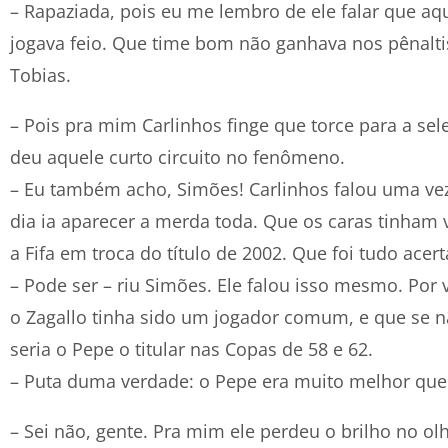
– Rapaziada, pois eu me lembro de ele falar que a
jogava feio. Que time bom não ganhava nos pênaltis!
Tobias.
– Pois pra mim Carlinhos finge que torce para a se
deu aquele curto circuito no fenômeno.
– Eu também acho, Simões! Carlinhos falou uma vez
dia ia aparecer a merda toda. Que os caras tinham 
a Fifa em troca do título de 2002. Que foi tudo acert
– Pode ser – riu Simões. Ele falou isso mesmo. Por
o Zagallo tinha sido um jogador comum, e que se nã
seria o Pepe o titular nas Copas de 58 e 62.
– Puta duma verdade: o Pepe era muito melhor que 
– Sei não, gente. Pra mim ele perdeu o brilho no ol