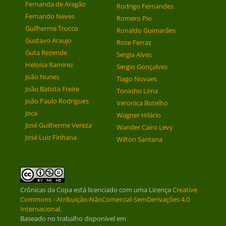
Fernanda de Aragão
Rodrigo Fernandes
Fernando Neves
Romero Pio
Guilherme Trucco
Ronaldo Guimarães
Gustavo Araujo
Rose Ferraz
Guta Rezende
Sergia Alves
Heloísa Ramirez
Sergio Gonçalves
João Nunes
Tiago Novaes
João Batista Freire
Toninho Lima
João Paulo Rodrigues
Veronica Botelho
Joca
Wagner Hilário
José Guilherme Vereza
Wander Cairo Levy
José Luiz Finhana
Wilton Santana
Crônicas da Copa
está licenciado com uma Licença
Creative
Commons - Atribuição-NãoComercial-SemDerivações 4.0
Internacional
.
Baseado no trabalho disponível em