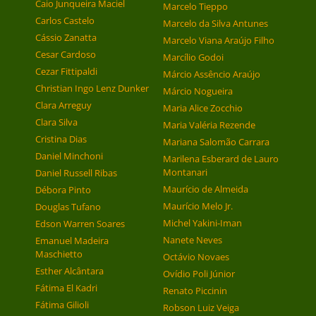
Caio Junqueira Maciel
Marcelo Tieppo
Carlos Castelo
Marcelo da Silva Antunes
Cássio Zanatta
Marcelo Viana Araújo Filho
Cesar Cardoso
Marcílio Godoi
Cezar Fittipaldi
Márcio Assêncio Araújo
Christian Ingo Lenz Dunker
Márcio Nogueira
Clara Arreguy
Maria Alice Zocchio
Clara Silva
Maria Valéria Rezende
Cristina Dias
Mariana Salomão Carrara
Daniel Minchoni
Marilena Esberard de Lauro
Montanari
Daniel Russell Ribas
Maurício de Almeida
Débora Pinto
Maurício Melo Jr.
Douglas Tufano
Michel Yakini-Iman
Edson Warren Soares
Nanete Neves
Emanuel Madeira
Maschietto
Octávio Novaes
Esther Alcântara
Ovídio Poli Júnior
Fátima El Kadri
Renato Piccinin
Fátima Gilioli
Robson Luiz Veiga