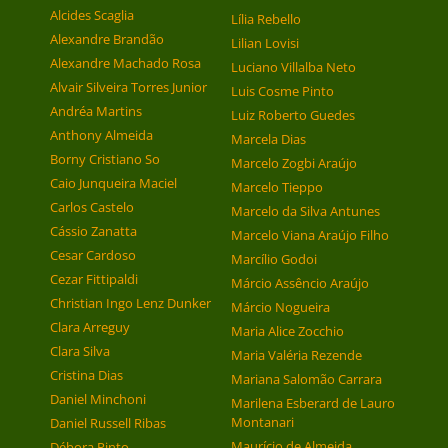
Alcides Scaglia
Lília Rebello
Alexandre Brandão
Lilian Lovisi
Alexandre Machado Rosa
Luciano Villalba Neto
Alvair Silveira Torres Junior
Luis Cosme Pinto
Andréa Martins
Luiz Roberto Guedes
Anthony Almeida
Marcela Dias
Borny Cristiano So
Marcelo Zogbi Araújo
Caio Junqueira Maciel
Marcelo Tieppo
Carlos Castelo
Marcelo da Silva Antunes
Cássio Zanatta
Marcelo Viana Araújo Filho
Cesar Cardoso
Marcílio Godoi
Cezar Fittipaldi
Márcio Assêncio Araújo
Christian Ingo Lenz Dunker
Márcio Nogueira
Clara Arreguy
Maria Alice Zocchio
Clara Silva
Maria Valéria Rezende
Cristina Dias
Mariana Salomão Carrara
Daniel Minchoni
Marilena Esberard de Lauro
Montanari
Daniel Russell Ribas
Maurício de Almeida
Débora Pinto