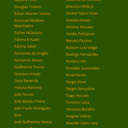
Maurício Melo Jr.
Douglas Tufano
Michel Yakini-Iman
Edson Warren Soares
Nanete Neves
Emanuel Madeira
Maschietto
Octávio Novaes
Esther Alcântara
Ovídio Poli Júnior
Fátima El Kadri
Renato Piccinin
Fátima Gilioli
Robson Luiz Veiga
Fernanda de Aragão
Rodrigo Fernandes
Fernando Neves
Romero Pio
Guilherme Trucco
Ronaldo Guimarães
Gustavo Araujo
Rose Ferraz
Guta Rezende
Sergia Alves
Heloísa Ramirez
Sergio Gonçalves
João Nunes
Tiago Novaes
João Batista Freire
Toninho Lima
João Paulo Rodrigues
Veronica Botelho
Joca
Wagner Hilário
José Guilherme Vereza
Wander Cairo Levy