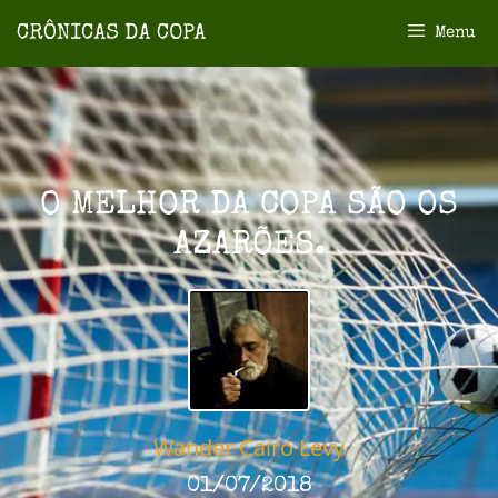
Menu
O MELHOR DA COPA SÃO OS
AZARÕES.
Wander Cairo Levy
01/07/2018