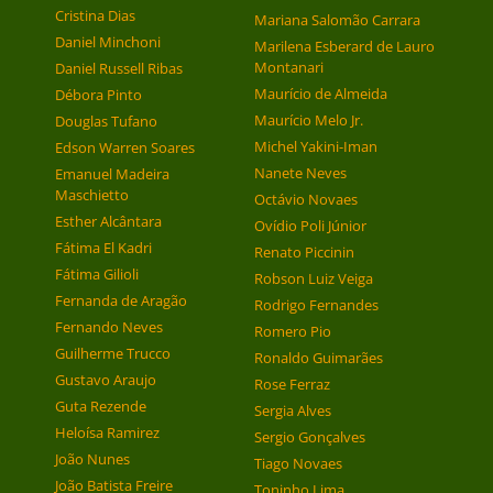
Cristina Dias
Mariana Salomão Carrara
Daniel Minchoni
Marilena Esberard de Lauro
Montanari
Daniel Russell Ribas
Maurício de Almeida
Débora Pinto
Maurício Melo Jr.
Douglas Tufano
Michel Yakini-Iman
Edson Warren Soares
Nanete Neves
Emanuel Madeira
Maschietto
Octávio Novaes
Esther Alcântara
Ovídio Poli Júnior
Fátima El Kadri
Renato Piccinin
Fátima Gilioli
Robson Luiz Veiga
Fernanda de Aragão
Rodrigo Fernandes
Fernando Neves
Romero Pio
Guilherme Trucco
Ronaldo Guimarães
Gustavo Araujo
Rose Ferraz
Guta Rezende
Sergia Alves
Heloísa Ramirez
Sergio Gonçalves
João Nunes
Tiago Novaes
João Batista Freire
Toninho Lima