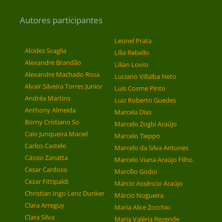
Autores participantes
Leonel Prata
Alcides Scaglia
Lília Rebello
Alexandre Brandão
Lilian Lovisi
Alexandre Machado Rosa
Luciano Villalba Neto
Alvair Silveira Torres Junior
Luis Cosme Pinto
Andréa Martins
Luiz Roberto Guedes
Anthony Almeida
Marcela Dias
Borny Cristiano So
Marcelo Zogbi Araújo
Caio Junqueira Maciel
Marcelo Tieppo
Carlos Castelo
Marcelo da Silva Antunes
Cássio Zanatta
Marcelo Viana Araújo Filho
Cesar Cardoso
Marcílio Godoi
Cezar Fittipaldi
Márcio Assêncio Araújo
Christian Ingo Lenz Dunker
Márcio Nogueira
Clara Arreguy
Maria Alice Zocchio
Clara Silva
Maria Valéria Rezende