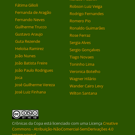
Fátima Gilioli
Robson Luiz Veiga
Fernanda de Aragão
Rodrigo Fernandes
Fernando Neves
Romero Pio
Guilherme Trucco
Ronaldo Guimarães
Gustavo Araujo
Rose Ferraz
Guta Rezende
Sergia Alves
Heloísa Ramirez
Sergio Gonçalves
João Nunes
Tiago Novaes
João Batista Freire
Toninho Lima
João Paulo Rodrigues
Veronica Botelho
Joca
Wagner Hilário
José Guilherme Vereza
Wander Cairo Levy
José Luiz Finhana
Wilton Santana
Crônicas da Copa
está licenciado com uma Licença
Creative
Commons - Atribuição-NãoComercial-SemDerivações 4.0
Internacional
.