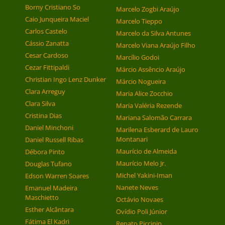
Borny Cristiano So
Marcelo Zogbi Araújo
Caio Junqueira Maciel
Marcelo Tieppo
Carlos Castelo
Marcelo da Silva Antunes
Cássio Zanatta
Marcelo Viana Araújo Filho
Cesar Cardoso
Marcílio Godoi
Cezar Fittipaldi
Márcio Assêncio Araújo
Christian Ingo Lenz Dunker
Márcio Nogueira
Clara Arreguy
Maria Alice Zocchio
Clara Silva
Maria Valéria Rezende
Cristina Dias
Mariana Salomão Carrara
Daniel Minchoni
Marilena Esberard de Lauro
Montanari
Daniel Russell Ribas
Maurício de Almeida
Débora Pinto
Maurício Melo Jr.
Douglas Tufano
Michel Yakini-Iman
Edson Warren Soares
Nanete Neves
Emanuel Madeira
Maschietto
Octávio Novaes
Esther Alcântara
Ovídio Poli Júnior
Fátima El Kadri
Renato Piccinin