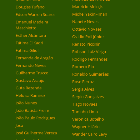
Maurício Melo Jr.
Douglas Tufano
Michel Yakini-Iman
Edson Warren Soares
Nanete Neves
Emanuel Madeira
Maschietto
Octávio Novaes
Esther Alcântara
Ovídio Poli Júnior
Fátima El Kadri
Renato Piccinin
Fátima Gilioli
Robson Luiz Veiga
Fernanda de Aragão
Rodrigo Fernandes
Fernando Neves
Romero Pio
Guilherme Trucco
Ronaldo Guimarães
Gustavo Araujo
Rose Ferraz
Guta Rezende
Sergia Alves
Heloísa Ramirez
Sergio Gonçalves
João Nunes
Tiago Novaes
João Batista Freire
Toninho Lima
João Paulo Rodrigues
Veronica Botelho
Joca
Wagner Hilário
José Guilherme Vereza
Wander Cairo Levy