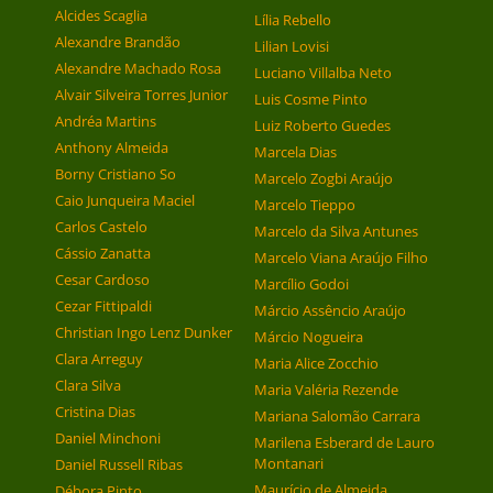
Alcides Scaglia
Lília Rebello
Alexandre Brandão
Lilian Lovisi
Alexandre Machado Rosa
Luciano Villalba Neto
Alvair Silveira Torres Junior
Luis Cosme Pinto
Andréa Martins
Luiz Roberto Guedes
Anthony Almeida
Marcela Dias
Borny Cristiano So
Marcelo Zogbi Araújo
Caio Junqueira Maciel
Marcelo Tieppo
Carlos Castelo
Marcelo da Silva Antunes
Cássio Zanatta
Marcelo Viana Araújo Filho
Cesar Cardoso
Marcílio Godoi
Cezar Fittipaldi
Márcio Assêncio Araújo
Christian Ingo Lenz Dunker
Márcio Nogueira
Clara Arreguy
Maria Alice Zocchio
Clara Silva
Maria Valéria Rezende
Cristina Dias
Mariana Salomão Carrara
Daniel Minchoni
Marilena Esberard de Lauro
Montanari
Daniel Russell Ribas
Maurício de Almeida
Débora Pinto