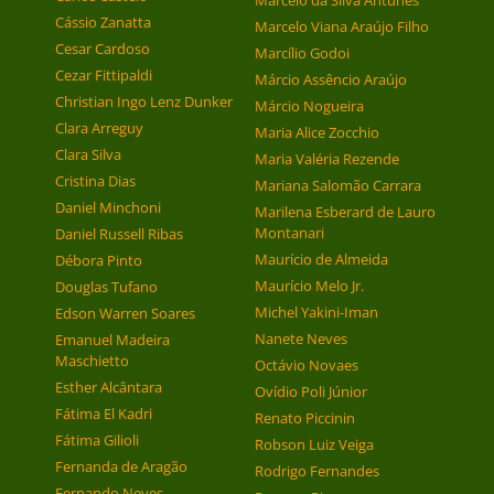
Marcelo da Silva Antunes
Cássio Zanatta
Marcelo Viana Araújo Filho
Cesar Cardoso
Marcílio Godoi
Cezar Fittipaldi
Márcio Assêncio Araújo
Christian Ingo Lenz Dunker
Márcio Nogueira
Clara Arreguy
Maria Alice Zocchio
Clara Silva
Maria Valéria Rezende
Cristina Dias
Mariana Salomão Carrara
Daniel Minchoni
Marilena Esberard de Lauro
Montanari
Daniel Russell Ribas
Maurício de Almeida
Débora Pinto
Maurício Melo Jr.
Douglas Tufano
Michel Yakini-Iman
Edson Warren Soares
Nanete Neves
Emanuel Madeira
Maschietto
Octávio Novaes
Esther Alcântara
Ovídio Poli Júnior
Fátima El Kadri
Renato Piccinin
Fátima Gilioli
Robson Luiz Veiga
Fernanda de Aragão
Rodrigo Fernandes
Fernando Neves