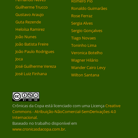
Romero Pio
Guilherme Trucco
Ronaldo Guimarães
Gustavo Araujo
Rose Ferraz
Guta Rezende
Sergia Alves
Heloísa Ramirez
Sergio Gonçalves
João Nunes
Tiago Novaes
João Batista Freire
Toninho Lima
João Paulo Rodrigues
Veronica Botelho
Joca
Wagner Hilário
José Guilherme Vereza
Wander Cairo Levy
José Luiz Finhana
Wilton Santana
Crônicas da Copa
está licenciado com uma Licença
Creative
Commons - Atribuição-NãoComercial-SemDerivações 4.0
Internacional
.
Baseado no trabalho disponível em
www.cronicasdacopa.com.br
.