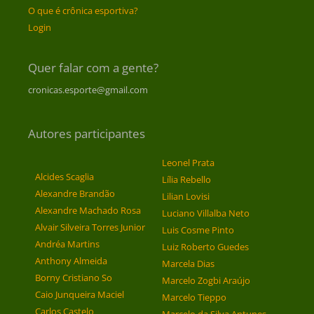
O que é crônica esportiva?
Login
Quer falar com a gente?
cronicas.esporte@gmail.com
Autores participantes
Leonel Prata
Alcides Scaglia
Lília Rebello
Alexandre Brandão
Lilian Lovisi
Alexandre Machado Rosa
Luciano Villalba Neto
Alvair Silveira Torres Junior
Luis Cosme Pinto
Andréa Martins
Luiz Roberto Guedes
Anthony Almeida
Marcela Dias
Borny Cristiano So
Marcelo Zogbi Araújo
Caio Junqueira Maciel
Marcelo Tieppo
Carlos Castelo