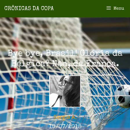
Menu
Bye bye, Brasil! Glória da
Bélgica? Não, da França.
Sergia A.
10/07/2018