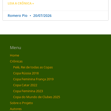
LEIA A CRÔNICA »
Romero Pio
20/07/2026
Menu
Home
Crônicas
Pelé, Rei de todas as Copas
Copa Rússia 2018
Copa Feminina França 2019
Copa Catar 2022
Copa Feminina 2023
Copa do Mundo de Clubes 2025
Sobre o Projeto
Autores