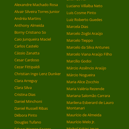
Alexandre Machado Rosa
Luciano Villalba Neto
Alvair Silveira Torres Junior
Luis Cosme Pinto
Andréa Martins
Luiz Roberto Guedes
Anthony Almeida
Marcela Dias
Borny Cristiano So
Marcelo Zogbi Araújo
Caio Junqueira Maciel
Marcelo Tieppo
Carlos Castelo
Marcelo da Silva Antunes
Cássio Zanatta
Marcelo Viana Araújo Filho
Cesar Cardoso
Marcílio Godoi
Cezar Fittipaldi
Márcio Assêncio Araújo
Christian Ingo Lenz Dunker
Márcio Nogueira
Clara Arreguy
Maria Alice Zocchio
Clara Silva
Maria Valéria Rezende
Cristina Dias
Mariana Salomão Carrara
Daniel Minchoni
Marilena Esberard de Lauro
Montanari
Daniel Russell Ribas
Maurício de Almeida
Débora Pinto
Maurício Melo Jr.
Douglas Tufano
Michel Yakini-Iman