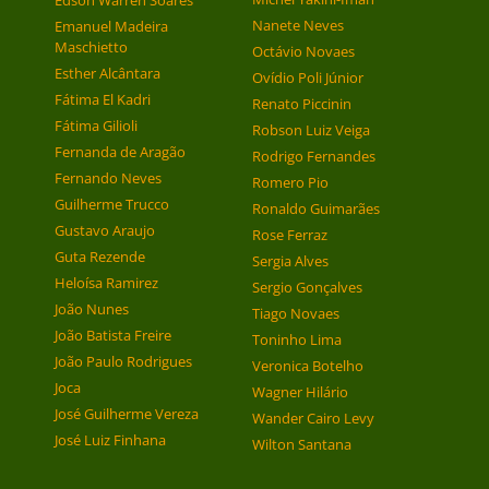
Edson Warren Soares
Nanete Neves
Emanuel Madeira
Maschietto
Octávio Novaes
Esther Alcântara
Ovídio Poli Júnior
Fátima El Kadri
Renato Piccinin
Fátima Gilioli
Robson Luiz Veiga
Fernanda de Aragão
Rodrigo Fernandes
Fernando Neves
Romero Pio
Guilherme Trucco
Ronaldo Guimarães
Gustavo Araujo
Rose Ferraz
Guta Rezende
Sergia Alves
Heloísa Ramirez
Sergio Gonçalves
João Nunes
Tiago Novaes
João Batista Freire
Toninho Lima
João Paulo Rodrigues
Veronica Botelho
Joca
Wagner Hilário
José Guilherme Vereza
Wander Cairo Levy
José Luiz Finhana
Wilton Santana