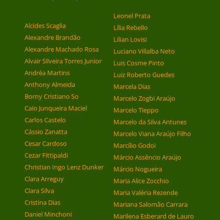
Leonel Prata
Alcides Scaglia
Lília Rebello
Alexandre Brandão
Lilian Lovisi
Alexandre Machado Rosa
Luciano Villalba Neto
Alvair Silveira Torres Junior
Luis Cosme Pinto
Andréa Martins
Luiz Roberto Guedes
Anthony Almeida
Marcela Dias
Borny Cristiano So
Marcelo Zogbi Araújo
Caio Junqueira Maciel
Marcelo Tieppo
Carlos Castelo
Marcelo da Silva Antunes
Cássio Zanatta
Marcelo Viana Araújo Filho
Cesar Cardoso
Marcílio Godoi
Cezar Fittipaldi
Márcio Assêncio Araújo
Christian Ingo Lenz Dunker
Márcio Nogueira
Clara Arreguy
Maria Alice Zocchio
Clara Silva
Maria Valéria Rezende
Cristina Dias
Mariana Salomão Carrara
Daniel Minchoni
Marilena Esberard de Lauro