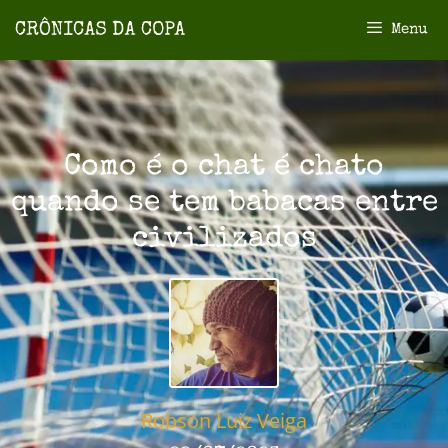
Menu
Como é o chat é chato
quando se tem babacas entre
civilizados
Robson Luiz Veiga