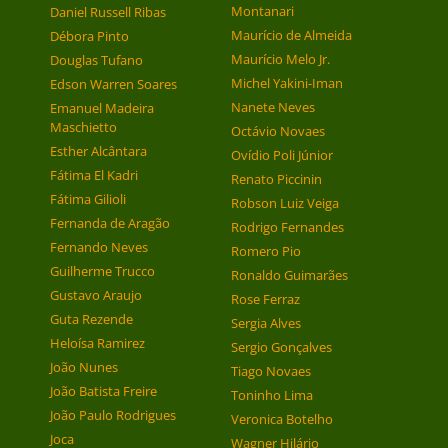
Montanari
Daniel Russell Ribas
Maurício de Almeida
Débora Pinto
Maurício Melo Jr.
Douglas Tufano
Michel Yakini-Iman
Edson Warren Soares
Nanete Neves
Emanuel Madeira
Maschietto
Octávio Novaes
Esther Alcântara
Ovídio Poli Júnior
Fátima El Kadri
Renato Piccinin
Fátima Gilioli
Robson Luiz Veiga
Fernanda de Aragão
Rodrigo Fernandes
Fernando Neves
Romero Pio
Guilherme Trucco
Ronaldo Guimarães
Gustavo Araujo
Rose Ferraz
Guta Rezende
Sergia Alves
Heloísa Ramirez
Sergio Gonçalves
João Nunes
Tiago Novaes
João Batista Freire
Toninho Lima
João Paulo Rodrigues
Veronica Botelho
Joca
Wagner Hilário