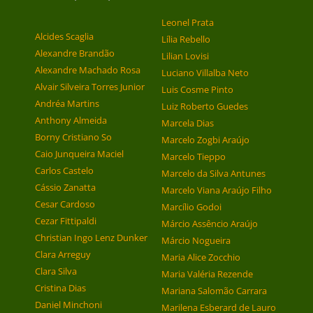
Leonel Prata
Alcides Scaglia
Lília Rebello
Alexandre Brandão
Lilian Lovisi
Alexandre Machado Rosa
Luciano Villalba Neto
Alvair Silveira Torres Junior
Luis Cosme Pinto
Andréa Martins
Luiz Roberto Guedes
Anthony Almeida
Marcela Dias
Borny Cristiano So
Marcelo Zogbi Araújo
Caio Junqueira Maciel
Marcelo Tieppo
Carlos Castelo
Marcelo da Silva Antunes
Cássio Zanatta
Marcelo Viana Araújo Filho
Cesar Cardoso
Marcílio Godoi
Cezar Fittipaldi
Márcio Assêncio Araújo
Christian Ingo Lenz Dunker
Márcio Nogueira
Clara Arreguy
Maria Alice Zocchio
Clara Silva
Maria Valéria Rezende
Cristina Dias
Mariana Salomão Carrara
Daniel Minchoni
Marilena Esberard de Lauro