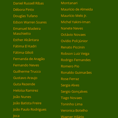
Montanari
Daniel Russell Ribas
Maurício de Almeida
Débora Pinto
Maurício Melo Jr.
Douglas Tufano
Michel Yakini-Iman
Edson Warren Soares
Nanete Neves
Emanuel Madeira
Maschietto
Octávio Novaes
Esther Alcântara
Ovídio Poli Júnior
Fátima El Kadri
Renato Piccinin
Fátima Gilioli
Robson Luiz Veiga
Fernanda de Aragão
Rodrigo Fernandes
Fernando Neves
Romero Pio
Guilherme Trucco
Ronaldo Guimarães
Gustavo Araujo
Rose Ferraz
Guta Rezende
Sergia Alves
Heloísa Ramirez
Sergio Gonçalves
João Nunes
Tiago Novaes
João Batista Freire
Toninho Lima
João Paulo Rodrigues
Veronica Botelho
Joca
Wagner Hilário