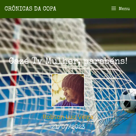
Menu
Cazé Tv Mulher, parabéns!
Robson Luiz Veiga
21/07/2023