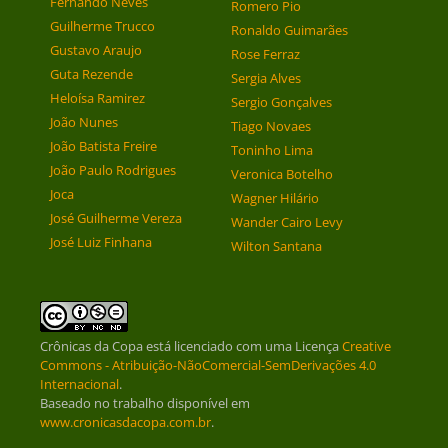
Fernando Neves
Romero Pio
Guilherme Trucco
Ronaldo Guimarães
Gustavo Araujo
Rose Ferraz
Guta Rezende
Sergia Alves
Heloísa Ramirez
Sergio Gonçalves
João Nunes
Tiago Novaes
João Batista Freire
Toninho Lima
João Paulo Rodrigues
Veronica Botelho
Joca
Wagner Hilário
José Guilherme Vereza
Wander Cairo Levy
José Luiz Finhana
Wilton Santana
Crônicas da Copa
está licenciado com uma Licença
Creative
Commons - Atribuição-NãoComercial-SemDerivações 4.0
Internacional
.
Baseado no trabalho disponível em
www.cronicasdacopa.com.br
.