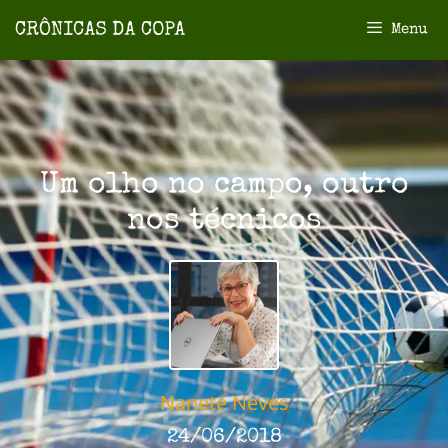
Menu
Um olho no campo, outro
nos técnicos
Nanete Neves
24/06/2018