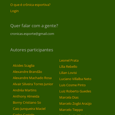
O que é crônica esportiva?
Login
Quer falar com a gente?
cronicas.esporte@gmail.com
Autores participantes
Leonel Prata
Alcides Scaglia
Lília Rebello
Alexandre Brandão
Lilian Lovisi
Alexandre Machado Rosa
Luciano Villalba Neto
Alvair Silveira Torres Junior
Luis Cosme Pinto
Andréa Martins
Luiz Roberto Guedes
Anthony Almeida
Marcela Dias
Borny Cristiano So
Marcelo Zogbi Araújo
Caio Junqueira Maciel
Marcelo Tieppo
Carlos Castelo