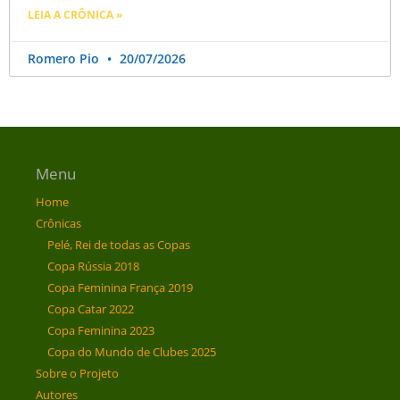
LEIA A CRÔNICA »
Romero Pio
20/07/2026
Menu
Home
Crônicas
Pelé, Rei de todas as Copas
Copa Rússia 2018
Copa Feminina França 2019
Copa Catar 2022
Copa Feminina 2023
Copa do Mundo de Clubes 2025
Sobre o Projeto
Autores