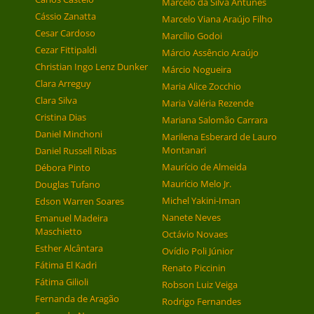
Marcelo da Silva Antunes
Cássio Zanatta
Marcelo Viana Araújo Filho
Cesar Cardoso
Marcílio Godoi
Cezar Fittipaldi
Márcio Assêncio Araújo
Christian Ingo Lenz Dunker
Márcio Nogueira
Clara Arreguy
Maria Alice Zocchio
Clara Silva
Maria Valéria Rezende
Cristina Dias
Mariana Salomão Carrara
Daniel Minchoni
Marilena Esberard de Lauro
Montanari
Daniel Russell Ribas
Maurício de Almeida
Débora Pinto
Maurício Melo Jr.
Douglas Tufano
Michel Yakini-Iman
Edson Warren Soares
Nanete Neves
Emanuel Madeira
Maschietto
Octávio Novaes
Esther Alcântara
Ovídio Poli Júnior
Fátima El Kadri
Renato Piccinin
Fátima Gilioli
Robson Luiz Veiga
Fernanda de Aragão
Rodrigo Fernandes