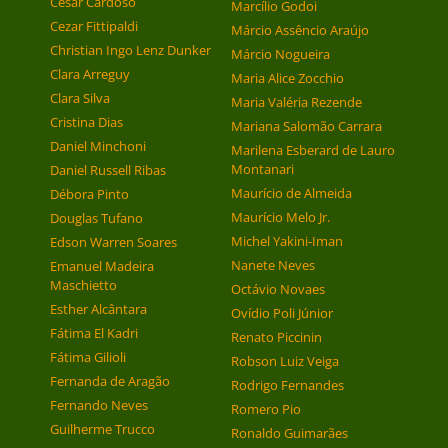
Cesar Cardoso
Marcílio Godoi
Cezar Fittipaldi
Márcio Assêncio Araújo
Christian Ingo Lenz Dunker
Márcio Nogueira
Clara Arreguy
Maria Alice Zocchio
Clara Silva
Maria Valéria Rezende
Cristina Dias
Mariana Salomão Carrara
Daniel Minchoni
Marilena Esberard de Lauro
Montanari
Daniel Russell Ribas
Maurício de Almeida
Débora Pinto
Maurício Melo Jr.
Douglas Tufano
Michel Yakini-Iman
Edson Warren Soares
Nanete Neves
Emanuel Madeira
Maschietto
Octávio Novaes
Esther Alcântara
Ovídio Poli Júnior
Fátima El Kadri
Renato Piccinin
Fátima Gilioli
Robson Luiz Veiga
Fernanda de Aragão
Rodrigo Fernandes
Fernando Neves
Romero Pio
Guilherme Trucco
Ronaldo Guimarães