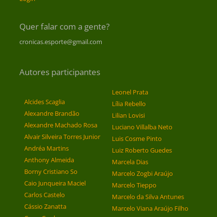
Quer falar com a gente?
cronicas.esporte@gmail.com
Autores participantes
Leonel Prata
Alcides Scaglia
Lília Rebello
Alexandre Brandão
Lilian Lovisi
Alexandre Machado Rosa
Luciano Villalba Neto
Alvair Silveira Torres Junior
Luis Cosme Pinto
Andréa Martins
Luiz Roberto Guedes
Anthony Almeida
Marcela Dias
Borny Cristiano So
Marcelo Zogbi Araújo
Caio Junqueira Maciel
Marcelo Tieppo
Carlos Castelo
Marcelo da Silva Antunes
Cássio Zanatta
Marcelo Viana Araújo Filho