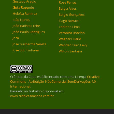
Gustavo Araujo
Rose Ferraz
Guta Rezende
Sergia Alves
Heloísa Ramirez
Sergio Gonçalves
João Nunes
Tiago Novaes
João Batista Freire
Toninho Lima
João Paulo Rodrigues
Veronica Botelho
Joca
Wagner Hilário
José Guilherme Vereza
Wander Cairo Levy
José Luiz Finhana
Wilton Santana
Crônicas da Copa
está licenciado com uma Licença
Creative
Commons - Atribuição-NãoComercial-SemDerivações 4.0
Internacional
.
Baseado no trabalho disponível em
www.cronicasdacopa.com.br
.