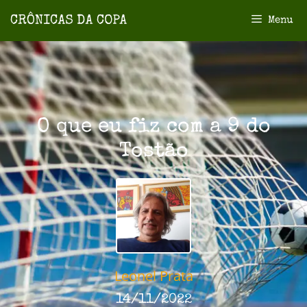
Menu
O que eu fiz com a 9 do
Tostão
Leonel Prata
14/11/2022