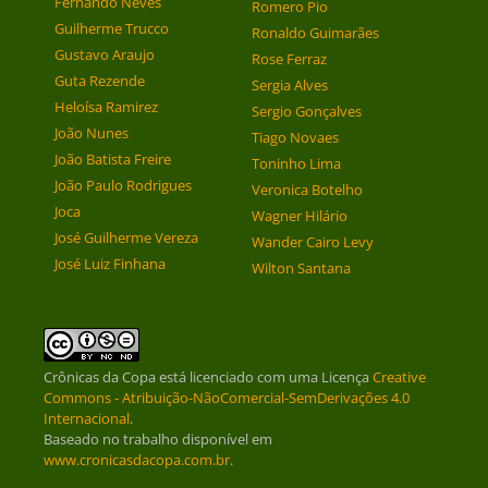
Fernando Neves
Romero Pio
Guilherme Trucco
Ronaldo Guimarães
Gustavo Araujo
Rose Ferraz
Guta Rezende
Sergia Alves
Heloísa Ramirez
Sergio Gonçalves
João Nunes
Tiago Novaes
João Batista Freire
Toninho Lima
João Paulo Rodrigues
Veronica Botelho
Joca
Wagner Hilário
José Guilherme Vereza
Wander Cairo Levy
José Luiz Finhana
Wilton Santana
Crônicas da Copa
está licenciado com uma Licença
Creative
Commons - Atribuição-NãoComercial-SemDerivações 4.0
Internacional
.
Baseado no trabalho disponível em
www.cronicasdacopa.com.br
.