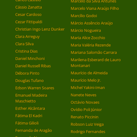
Marcelo da Silva Antunes
Cássio Zanatta
Marcelo Viana Araújo Filho
Cesar Cardoso
Marcílio Godoi
Cezar Fittipaldi
Márcio Assêncio Araújo
Christian Ingo Lenz Dunker
Márcio Nogueira
Clara Arreguy
Maria Alice Zocchio
Clara Silva
Maria Valéria Rezende
Cristina Dias
Mariana Salomão Carrara
Daniel Minchoni
Marilena Esberard de Lauro
Montanari
Daniel Russell Ribas
Maurício de Almeida
Débora Pinto
Maurício Melo Jr.
Douglas Tufano
Michel Yakini-Iman
Edson Warren Soares
Nanete Neves
Emanuel Madeira
Maschietto
Octávio Novaes
Esther Alcântara
Ovídio Poli Júnior
Fátima El Kadri
Renato Piccinin
Fátima Gilioli
Robson Luiz Veiga
Fernanda de Aragão
Rodrigo Fernandes