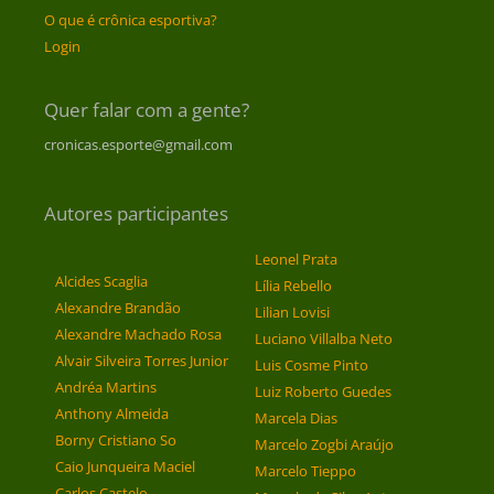
O que é crônica esportiva?
Login
Quer falar com a gente?
cronicas.esporte@gmail.com
Autores participantes
Leonel Prata
Alcides Scaglia
Lília Rebello
Alexandre Brandão
Lilian Lovisi
Alexandre Machado Rosa
Luciano Villalba Neto
Alvair Silveira Torres Junior
Luis Cosme Pinto
Andréa Martins
Luiz Roberto Guedes
Anthony Almeida
Marcela Dias
Borny Cristiano So
Marcelo Zogbi Araújo
Caio Junqueira Maciel
Marcelo Tieppo
Carlos Castelo