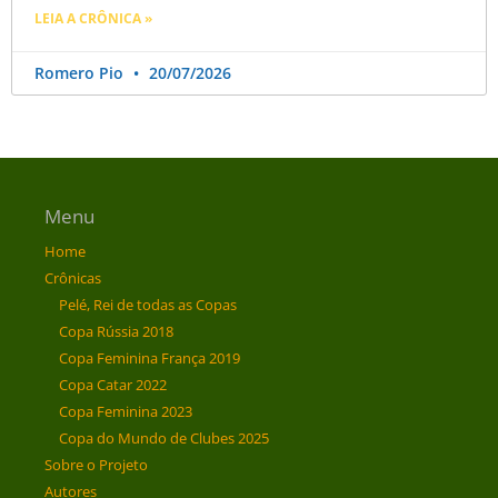
LEIA A CRÔNICA »
Romero Pio
20/07/2026
Menu
Home
Crônicas
Pelé, Rei de todas as Copas
Copa Rússia 2018
Copa Feminina França 2019
Copa Catar 2022
Copa Feminina 2023
Copa do Mundo de Clubes 2025
Sobre o Projeto
Autores