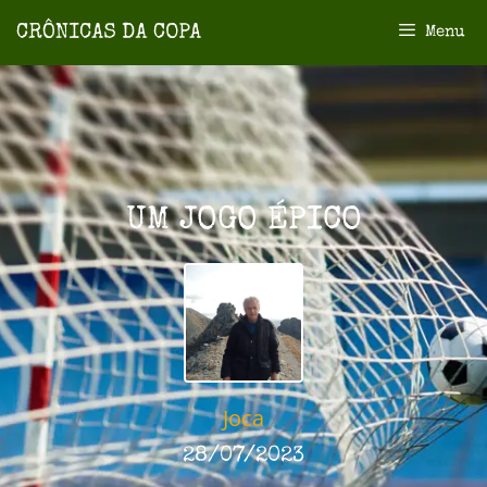
Menu
UM JOGO ÉPICO
Joca
28/07/2023