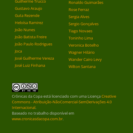
Guilherme Trucco
Ronaldo Guimarães
Gustavo Araujo
Rose Ferraz
Guta Rezende
Sergia Alves
Heloísa Ramirez
Sergio Gonçalves
João Nunes
Tiago Novaes
João Batista Freire
Toninho Lima
João Paulo Rodrigues
Veronica Botelho
Joca
Wagner Hilário
José Guilherme Vereza
Wander Cairo Levy
José Luiz Finhana
Wilton Santana
Crônicas da Copa
está licenciado com uma Licença
Creative
Commons - Atribuição-NãoComercial-SemDerivações 4.0
Internacional
.
Baseado no trabalho disponível em
www.cronicasdacopa.com.br
.