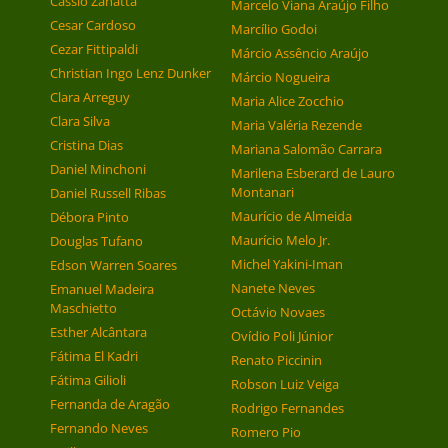
Cássio Zanatta
Marcelo Viana Araújo Filho
Cesar Cardoso
Marcílio Godoi
Cezar Fittipaldi
Márcio Assêncio Araújo
Christian Ingo Lenz Dunker
Márcio Nogueira
Clara Arreguy
Maria Alice Zocchio
Clara Silva
Maria Valéria Rezende
Cristina Dias
Mariana Salomão Carrara
Daniel Minchoni
Marilena Esberard de Lauro
Montanari
Daniel Russell Ribas
Maurício de Almeida
Débora Pinto
Maurício Melo Jr.
Douglas Tufano
Michel Yakini-Iman
Edson Warren Soares
Nanete Neves
Emanuel Madeira
Maschietto
Octávio Novaes
Esther Alcântara
Ovídio Poli Júnior
Fátima El Kadri
Renato Piccinin
Fátima Gilioli
Robson Luiz Veiga
Fernanda de Aragão
Rodrigo Fernandes
Fernando Neves
Romero Pio