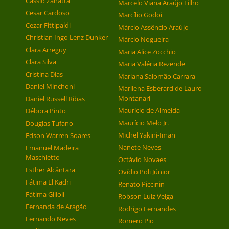
Cássio Zanatta
Marcelo Viana Araújo Filho
Cesar Cardoso
Marcílio Godoi
Cezar Fittipaldi
Márcio Assêncio Araújo
Christian Ingo Lenz Dunker
Márcio Nogueira
Clara Arreguy
Maria Alice Zocchio
Clara Silva
Maria Valéria Rezende
Cristina Dias
Mariana Salomão Carrara
Daniel Minchoni
Marilena Esberard de Lauro
Montanari
Daniel Russell Ribas
Maurício de Almeida
Débora Pinto
Maurício Melo Jr.
Douglas Tufano
Michel Yakini-Iman
Edson Warren Soares
Nanete Neves
Emanuel Madeira
Maschietto
Octávio Novaes
Esther Alcântara
Ovídio Poli Júnior
Fátima El Kadri
Renato Piccinin
Fátima Gilioli
Robson Luiz Veiga
Fernanda de Aragão
Rodrigo Fernandes
Fernando Neves
Romero Pio