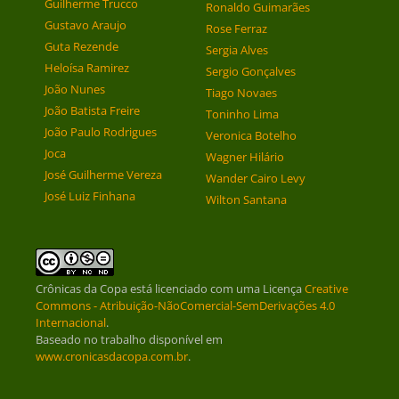
Guilherme Trucco
Ronaldo Guimarães
Gustavo Araujo
Rose Ferraz
Guta Rezende
Sergia Alves
Heloísa Ramirez
Sergio Gonçalves
João Nunes
Tiago Novaes
João Batista Freire
Toninho Lima
João Paulo Rodrigues
Veronica Botelho
Joca
Wagner Hilário
José Guilherme Vereza
Wander Cairo Levy
José Luiz Finhana
Wilton Santana
Crônicas da Copa
está licenciado com uma Licença
Creative
Commons - Atribuição-NãoComercial-SemDerivações 4.0
Internacional
.
Baseado no trabalho disponível em
www.cronicasdacopa.com.br
.