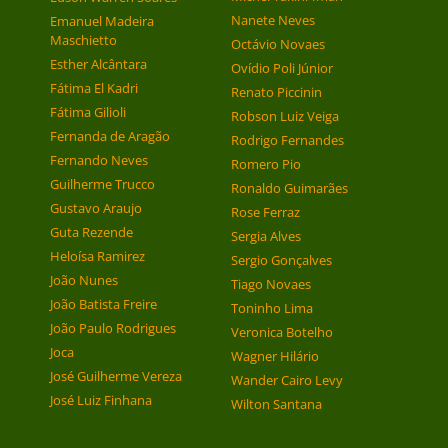
Nanete Neves
Emanuel Madeira
Maschietto
Octávio Novaes
Esther Alcântara
Ovídio Poli Júnior
Fátima El Kadri
Renato Piccinin
Fátima Gilioli
Robson Luiz Veiga
Fernanda de Aragão
Rodrigo Fernandes
Fernando Neves
Romero Pio
Guilherme Trucco
Ronaldo Guimarães
Gustavo Araujo
Rose Ferraz
Guta Rezende
Sergia Alves
Heloísa Ramirez
Sergio Gonçalves
João Nunes
Tiago Novaes
João Batista Freire
Toninho Lima
João Paulo Rodrigues
Veronica Botelho
Joca
Wagner Hilário
José Guilherme Vereza
Wander Cairo Levy
José Luiz Finhana
Wilton Santana