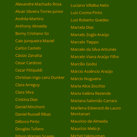
Alexandre Machado Rosa
Luciano Villalba Neto
Alvair Silveira Torres Junior
Luis Cosme Pinto
Andréa Martins
Luiz Roberto Guedes
Anthony Almeida
Marcela Dias
Borny Cristiano So
Marcelo Zogbi Araújo
Caio Junqueira Maciel
Marcelo Tieppo
Carlos Castelo
Marcelo da Silva Antunes
Cássio Zanatta
Marcelo Viana Araújo Filho
Cesar Cardoso
Marcílio Godoi
Cezar Fittipaldi
Márcio Assêncio Araújo
Christian Ingo Lenz Dunker
Márcio Nogueira
Clara Arreguy
Maria Alice Zocchio
Clara Silva
Maria Valéria Rezende
Cristina Dias
Mariana Salomão Carrara
Daniel Minchoni
Marilena Esberard de Lauro
Montanari
Daniel Russell Ribas
Maurício de Almeida
Débora Pinto
Maurício Melo Jr.
Douglas Tufano
Michel Yakini-Iman
Edson Warren Soares