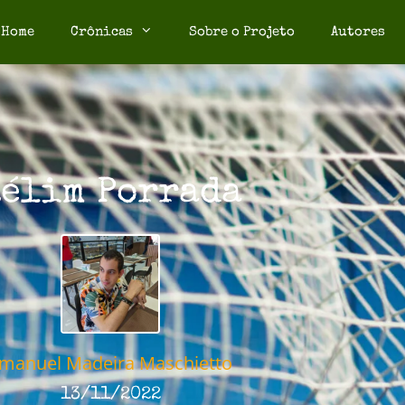
Home
Crônicas
Sobre o Projeto
Autores
élim Porrada
manuel Madeira Maschietto
13/11/2022