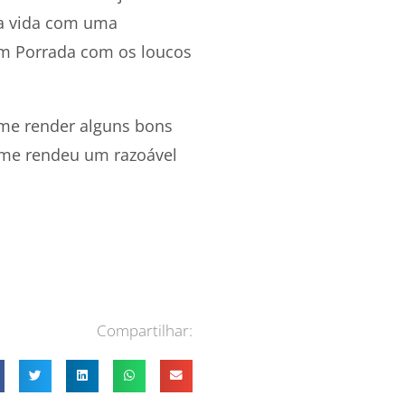
ta vida com uma
lim Porrada com os loucos
me render alguns bons
 me rendeu um razoável
Compartilhar: