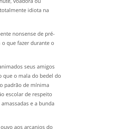
chute, voadora ou
totalmente idiota na
mente nonsense de pré-
 o que fazer durante o
 animados seus amigos
o que o mala do bedel do
a o padrão de mínima
ão escolar de respeito
s amassadas e a bunda
louvo aos arcanjos do