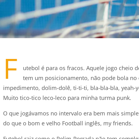
F
utebol é para os fracos. Aquele jogo cheio d
tem um posicionamento, não pode bola no 
impedimento, dolim-dolê, ti-ti-ti, bla-bla-bla, yeah-
Muito tico-tico leco-leco para minha turma punk.
O que jogávamos no intervalo era bem mais simples 
do que o bom e velho Football inglês, my friends.
Futebol raiz como o Relim-Porrada não tem comple