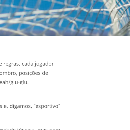
e regras, cada jogador
ombro, posições de
yeah/glu-glu.
e, digamos, ‘’esportivo’’
xidade técnica, mas nem