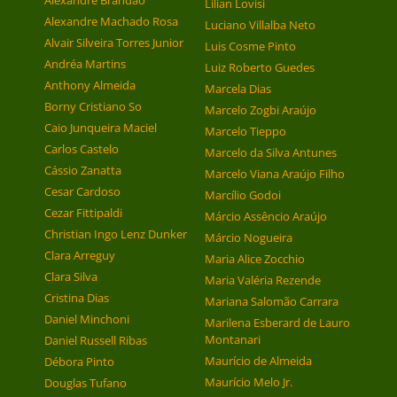
Alexandre Brandão
Lilian Lovisi
Alexandre Machado Rosa
Luciano Villalba Neto
Alvair Silveira Torres Junior
Luis Cosme Pinto
Andréa Martins
Luiz Roberto Guedes
Anthony Almeida
Marcela Dias
Borny Cristiano So
Marcelo Zogbi Araújo
Caio Junqueira Maciel
Marcelo Tieppo
Carlos Castelo
Marcelo da Silva Antunes
Cássio Zanatta
Marcelo Viana Araújo Filho
Cesar Cardoso
Marcílio Godoi
Cezar Fittipaldi
Márcio Assêncio Araújo
Christian Ingo Lenz Dunker
Márcio Nogueira
Clara Arreguy
Maria Alice Zocchio
Clara Silva
Maria Valéria Rezende
Cristina Dias
Mariana Salomão Carrara
Daniel Minchoni
Marilena Esberard de Lauro
Montanari
Daniel Russell Ribas
Maurício de Almeida
Débora Pinto
Maurício Melo Jr.
Douglas Tufano