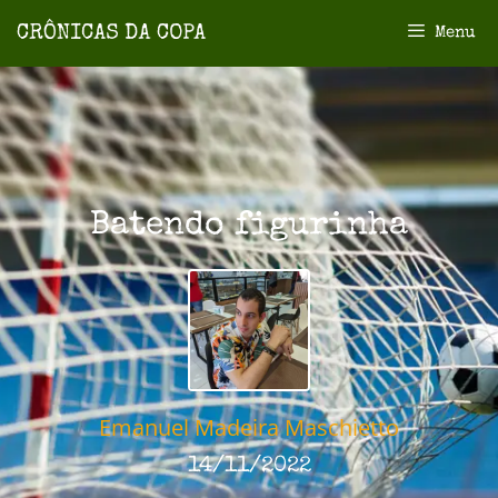
Menu
Batendo figurinha
Emanuel Madeira Maschietto
14/11/2022