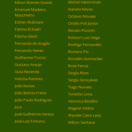
Michel Yakini-Iman
Edson Warren Soares
Nanete Neves
Emanuel Madeira
Maschietto
Octávio Novaes
Esther Alcântara
Ovídio Poli Júnior
Fátima El Kadri
Renato Piccinin
Fátima Gilioli
Robson Luiz Veiga
Fernanda de Aragão
Rodrigo Fernandes
Fernando Neves
Romero Pio
Guilherme Trucco
Ronaldo Guimarães
Gustavo Araujo
Rose Ferraz
Guta Rezende
Sergia Alves
Heloísa Ramirez
Sergio Gonçalves
João Nunes
Tiago Novaes
João Batista Freire
Toninho Lima
João Paulo Rodrigues
Veronica Botelho
Joca
Wagner Hilário
José Guilherme Vereza
Wander Cairo Levy
José Luiz Finhana
Wilton Santana