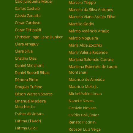
Caio Junqueira Maciel
Marcelo Tieppo
Carlos Castelo
Marcelo da Silva Antunes
Cássio Zanatta
Marcelo Viana Araújo Filho
Cesar Cardoso
Marcílio Godoi
Cezar Fittipaldi
Márcio Assêncio Araújo
Christian Ingo Lenz Dunker
Márcio Nogueira
Clara Arreguy
Maria Alice Zocchio
Clara Silva
Maria Valéria Rezende
Cristina Dias
Mariana Salomão Carrara
Daniel Minchoni
Marilena Esberard de Lauro
Montanari
Daniel Russell Ribas
Maurício de Almeida
Débora Pinto
Maurício Melo Jr.
Douglas Tufano
Michel Yakini-Iman
Edson Warren Soares
Nanete Neves
Emanuel Madeira
Maschietto
Octávio Novaes
Esther Alcântara
Ovídio Poli Júnior
Fátima El Kadri
Renato Piccinin
Fátima Gilioli
Robson Luiz Veiga