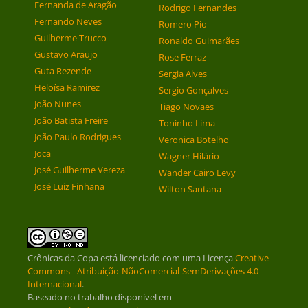
Fernanda de Aragão
Rodrigo Fernandes
Fernando Neves
Romero Pio
Guilherme Trucco
Ronaldo Guimarães
Gustavo Araujo
Rose Ferraz
Guta Rezende
Sergia Alves
Heloísa Ramirez
Sergio Gonçalves
João Nunes
Tiago Novaes
João Batista Freire
Toninho Lima
João Paulo Rodrigues
Veronica Botelho
Joca
Wagner Hilário
José Guilherme Vereza
Wander Cairo Levy
José Luiz Finhana
Wilton Santana
Crônicas da Copa
está licenciado com uma Licença
Creative
Commons - Atribuição-NãoComercial-SemDerivações 4.0
Internacional
.
Baseado no trabalho disponível em