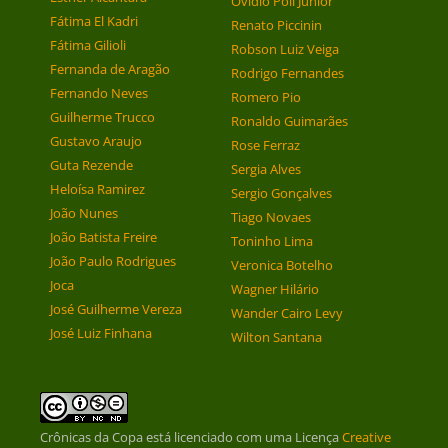
Ovídio Poli Júnior
Fátima El Kadri
Renato Piccinin
Fátima Gilioli
Robson Luiz Veiga
Fernanda de Aragão
Rodrigo Fernandes
Fernando Neves
Romero Pio
Guilherme Trucco
Ronaldo Guimarães
Gustavo Araujo
Rose Ferraz
Guta Rezende
Sergia Alves
Heloísa Ramirez
Sergio Gonçalves
João Nunes
Tiago Novaes
João Batista Freire
Toninho Lima
João Paulo Rodrigues
Veronica Botelho
Joca
Wagner Hilário
José Guilherme Vereza
Wander Cairo Levy
José Luiz Finhana
Wilton Santana
Crônicas da Copa
está licenciado com uma Licença
Creative