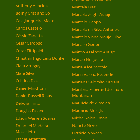
Anthony Almeida
Marcela Dias
Borny Cristiano So
Marcelo Zogbi Araújo
Caio Junqueira Maciel
Marcelo Tieppo
Carlos Castelo
Marcelo da Silva Antunes
Cássio Zanatta
Marcelo Viana Araújo Filho
Cesar Cardoso
Marcílio Godoi
Cezar Fittipaldi
Márcio Assêncio Araújo
Christian Ingo Lenz Dunker
Márcio Nogueira
Clara Arreguy
Maria Alice Zocchio
Clara Silva
Maria Valéria Rezende
Cristina Dias
Mariana Salomão Carrara
Daniel Minchoni
Marilena Esberard de Lauro
Montanari
Daniel Russell Ribas
Maurício de Almeida
Débora Pinto
Maurício Melo Jr.
Douglas Tufano
Michel Yakini-Iman
Edson Warren Soares
Nanete Neves
Emanuel Madeira
Maschietto
Octávio Novaes
Esther Alcântara