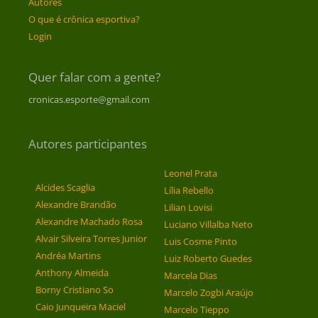
Autores
O que é crônica esportiva?
Login
Quer falar com a gente?
cronicas.esporte@gmail.com
Autores participantes
Leonel Prata
Alcides Scaglia
Lília Rebello
Alexandre Brandão
Lilian Lovisi
Alexandre Machado Rosa
Luciano Villalba Neto
Alvair Silveira Torres Junior
Luis Cosme Pinto
Andréa Martins
Luiz Roberto Guedes
Anthony Almeida
Marcela Dias
Borny Cristiano So
Marcelo Zogbi Araújo
Caio Junqueira Maciel
Marcelo Tieppo