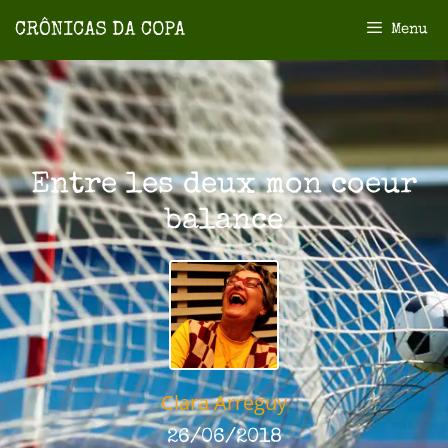
Menu
Entre les deux mon coeur
balance
Clara Arreguy
26/06/2018