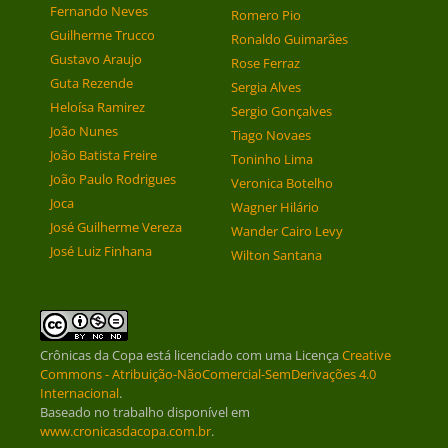
Fernando Neves
Romero Pio
Guilherme Trucco
Ronaldo Guimarães
Gustavo Araujo
Rose Ferraz
Guta Rezende
Sergia Alves
Heloísa Ramirez
Sergio Gonçalves
João Nunes
Tiago Novaes
João Batista Freire
Toninho Lima
João Paulo Rodrigues
Veronica Botelho
Joca
Wagner Hilário
José Guilherme Vereza
Wander Cairo Levy
José Luiz Finhana
Wilton Santana
Crônicas da Copa
está licenciado com uma Licença
Creative
Commons - Atribuição-NãoComercial-SemDerivações 4.0
Internacional
.
Baseado no trabalho disponível em
www.cronicasdacopa.com.br
.