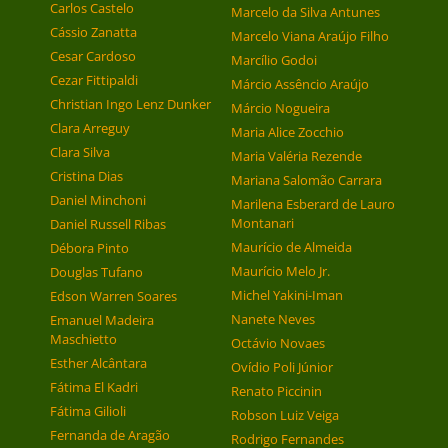
Carlos Castelo
Marcelo da Silva Antunes
Cássio Zanatta
Marcelo Viana Araújo Filho
Cesar Cardoso
Marcílio Godoi
Cezar Fittipaldi
Márcio Assêncio Araújo
Christian Ingo Lenz Dunker
Márcio Nogueira
Clara Arreguy
Maria Alice Zocchio
Clara Silva
Maria Valéria Rezende
Cristina Dias
Mariana Salomão Carrara
Daniel Minchoni
Marilena Esberard de Lauro
Montanari
Daniel Russell Ribas
Maurício de Almeida
Débora Pinto
Maurício Melo Jr.
Douglas Tufano
Michel Yakini-Iman
Edson Warren Soares
Nanete Neves
Emanuel Madeira
Maschietto
Octávio Novaes
Esther Alcântara
Ovídio Poli Júnior
Fátima El Kadri
Renato Piccinin
Fátima Gilioli
Robson Luiz Veiga
Fernanda de Aragão
Rodrigo Fernandes