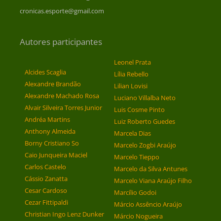
cronicas.esporte@gmail.com
Autores participantes
Leonel Prata
Alcides Scaglia
Lília Rebello
Alexandre Brandão
Lilian Lovisi
Alexandre Machado Rosa
Luciano Villalba Neto
Alvair Silveira Torres Junior
Luis Cosme Pinto
Andréa Martins
Luiz Roberto Guedes
Anthony Almeida
Marcela Dias
Borny Cristiano So
Marcelo Zogbi Araújo
Caio Junqueira Maciel
Marcelo Tieppo
Carlos Castelo
Marcelo da Silva Antunes
Cássio Zanatta
Marcelo Viana Araújo Filho
Cesar Cardoso
Marcílio Godoi
Cezar Fittipaldi
Márcio Assêncio Araújo
Christian Ingo Lenz Dunker
Márcio Nogueira