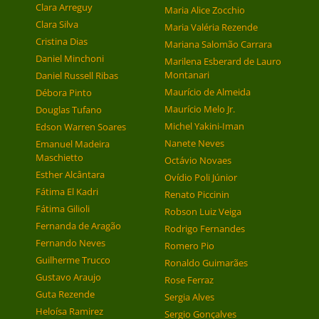
Clara Arreguy
Maria Alice Zocchio
Clara Silva
Maria Valéria Rezende
Cristina Dias
Mariana Salomão Carrara
Daniel Minchoni
Marilena Esberard de Lauro
Montanari
Daniel Russell Ribas
Maurício de Almeida
Débora Pinto
Maurício Melo Jr.
Douglas Tufano
Michel Yakini-Iman
Edson Warren Soares
Nanete Neves
Emanuel Madeira
Maschietto
Octávio Novaes
Esther Alcântara
Ovídio Poli Júnior
Fátima El Kadri
Renato Piccinin
Fátima Gilioli
Robson Luiz Veiga
Fernanda de Aragão
Rodrigo Fernandes
Fernando Neves
Romero Pio
Guilherme Trucco
Ronaldo Guimarães
Gustavo Araujo
Rose Ferraz
Guta Rezende
Sergia Alves
Heloísa Ramirez
Sergio Gonçalves