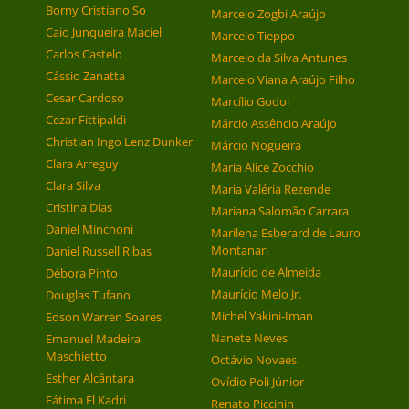
Borny Cristiano So
Marcelo Zogbi Araújo
Caio Junqueira Maciel
Marcelo Tieppo
Carlos Castelo
Marcelo da Silva Antunes
Cássio Zanatta
Marcelo Viana Araújo Filho
Cesar Cardoso
Marcílio Godoi
Cezar Fittipaldi
Márcio Assêncio Araújo
Christian Ingo Lenz Dunker
Márcio Nogueira
Clara Arreguy
Maria Alice Zocchio
Clara Silva
Maria Valéria Rezende
Cristina Dias
Mariana Salomão Carrara
Daniel Minchoni
Marilena Esberard de Lauro
Montanari
Daniel Russell Ribas
Maurício de Almeida
Débora Pinto
Maurício Melo Jr.
Douglas Tufano
Michel Yakini-Iman
Edson Warren Soares
Nanete Neves
Emanuel Madeira
Maschietto
Octávio Novaes
Esther Alcântara
Ovídio Poli Júnior
Fátima El Kadri
Renato Piccinin