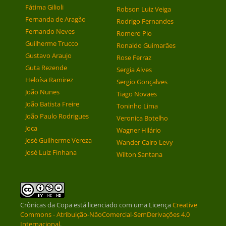
Fátima Gilioli
Robson Luiz Veiga
Fernanda de Aragão
Rodrigo Fernandes
Fernando Neves
Romero Pio
Guilherme Trucco
Ronaldo Guimarães
Gustavo Araujo
Rose Ferraz
Guta Rezende
Sergia Alves
Heloísa Ramirez
Sergio Gonçalves
João Nunes
Tiago Novaes
João Batista Freire
Toninho Lima
João Paulo Rodrigues
Veronica Botelho
Joca
Wagner Hilário
José Guilherme Vereza
Wander Cairo Levy
José Luiz Finhana
Wilton Santana
Crônicas da Copa
está licenciado com uma Licença
Creative
Commons - Atribuição-NãoComercial-SemDerivações 4.0
Internacional
.