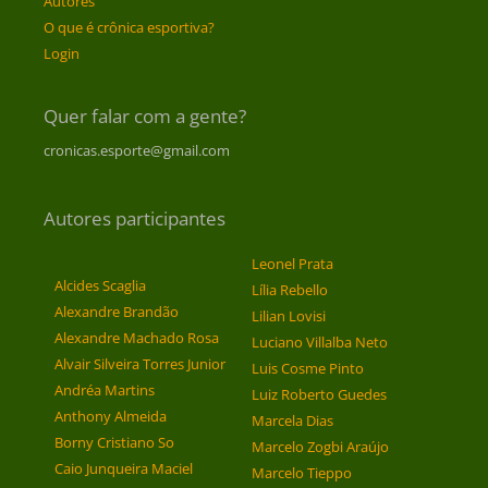
Autores
O que é crônica esportiva?
Login
Quer falar com a gente?
cronicas.esporte@gmail.com
Autores participantes
Leonel Prata
Alcides Scaglia
Lília Rebello
Alexandre Brandão
Lilian Lovisi
Alexandre Machado Rosa
Luciano Villalba Neto
Alvair Silveira Torres Junior
Luis Cosme Pinto
Andréa Martins
Luiz Roberto Guedes
Anthony Almeida
Marcela Dias
Borny Cristiano So
Marcelo Zogbi Araújo
Caio Junqueira Maciel
Marcelo Tieppo