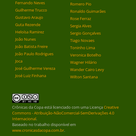
Fernando Neves
Romero Pio
Guilherme Trucco
Ronaldo Guimarães
Gustavo Araujo
Rose Ferraz
Guta Rezende
Sergia Alves
Heloísa Ramirez
Sergio Gonçalves
João Nunes
Tiago Novaes
João Batista Freire
Toninho Lima
João Paulo Rodrigues
Veronica Botelho
Joca
Wagner Hilário
José Guilherme Vereza
Wander Cairo Levy
José Luiz Finhana
Wilton Santana
Crônicas da Copa
está licenciado com uma Licença
Creative
Commons - Atribuição-NãoComercial-SemDerivações 4.0
Internacional
.
Baseado no trabalho disponível em
www.cronicasdacopa.com.br
.