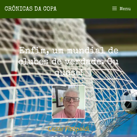
Menu
Enfim, um mundial de
clubes de verdade. Ou
quase!
Cezar Fittipaldi