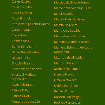
Carlos Castelo
Marcelo da Silva Antunes
Cássio Zanatta
Marcelo Viana Araújo Filho
Cesar Cardoso
Marcílio Godoi
Cezar Fittipaldi
Márcio Assêncio Araújo
Christian Ingo Lenz Dunker
Márcio Nogueira
Clara Arreguy
Maria Alice Zocchio
Clara Silva
Maria Valéria Rezende
Cristina Dias
Mariana Salomão Carrara
Daniel Minchoni
Marilena Esberard de Lauro
Montanari
Daniel Russell Ribas
Maurício de Almeida
Débora Pinto
Maurício Melo Jr.
Douglas Tufano
Michel Yakini-Iman
Edson Warren Soares
Nanete Neves
Emanuel Madeira
Maschietto
Octávio Novaes
Esther Alcântara
Ovídio Poli Júnior
Fátima El Kadri
Renato Piccinin
Fátima Gilioli
Robson Luiz Veiga
Fernanda de Aragão
Rodrigo Fernandes