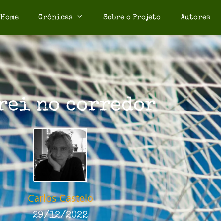
Home
Crônicas
Sobre o Projeto
Autores
rei no corredor
Carlos Castelo
29/12/2022