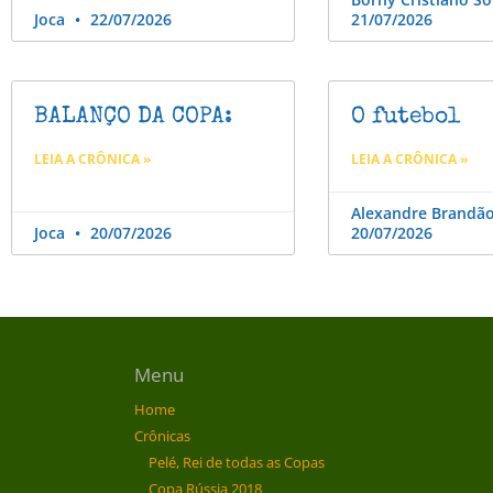
Joca
22/07/2026
21/07/2026
BALANÇO DA COPA:
O futebol
LEIA A CRÔNICA »
LEIA A CRÔNICA »
Alexandre Brandã
Joca
20/07/2026
20/07/2026
Menu
Home
Crônicas
Pelé, Rei de todas as Copas
Copa Rússia 2018