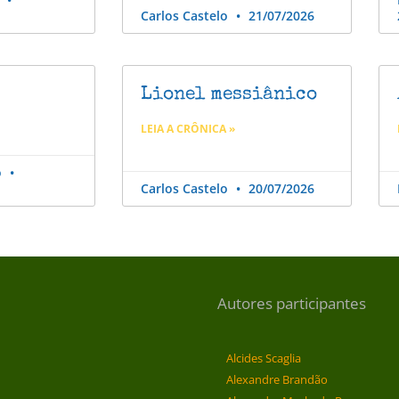
Carlos Castelo
21/07/2026
Lionel messiânico
LEIA A CRÔNICA »
o
Carlos Castelo
20/07/2026
Autores participantes
Alcides Scaglia
Alexandre Brandão