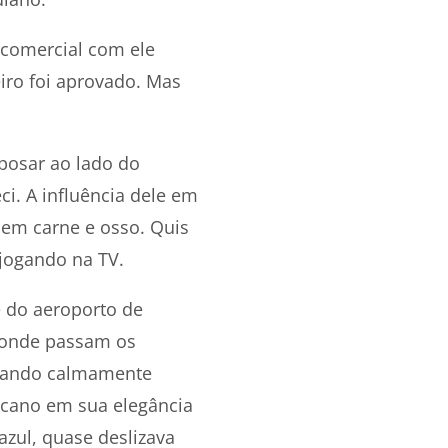
 comercial com ele
ro foi aprovado. Mas
posar ao lado do
i. A influência dele em
r em carne e osso. Quis
jogando na TV.
 do aeroporto de
 onde passam os
dando calmamente
cano em sua elegância
azul, quase deslizava