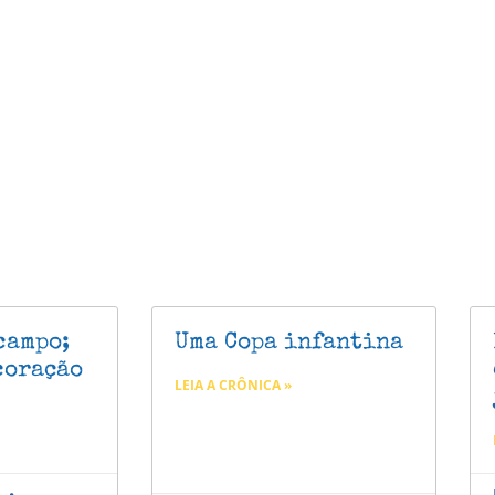
campo;
Uma Copa infantina
coração
LEIA A CRÔNICA »
o