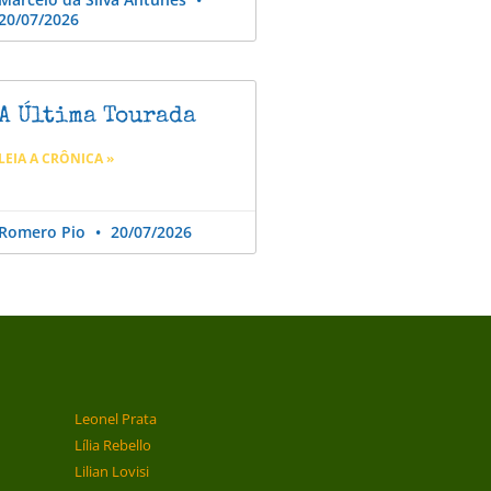
20/07/2026
A Última Tourada
LEIA A CRÔNICA »
Romero Pio
20/07/2026
Leonel Prata
Lília Rebello
Lilian Lovisi