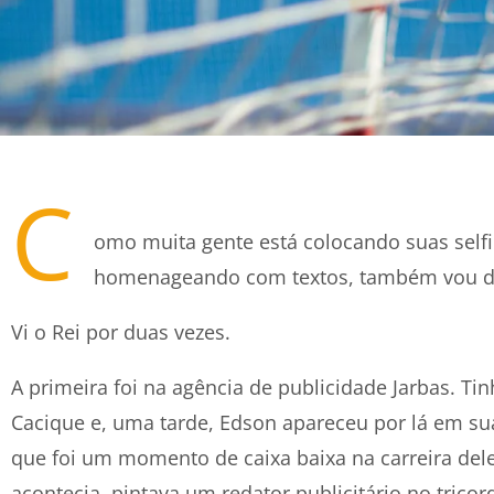
C
omo muita gente está colocando suas selfi
homenageando com textos, também vou da
Vi o Rei por duas vezes.
A primeira foi na agência de publicidade Jarbas. Ti
Cacique e, uma tarde, Edson apareceu por lá em s
que foi um momento de caixa baixa na carreira del
acontecia, pintava um redator publicitário no tricor