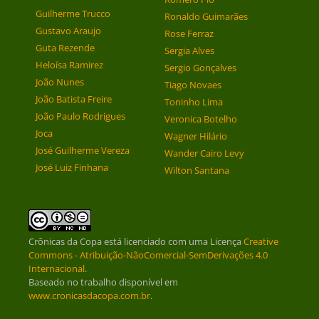
Guilherme Trucco
Ronaldo Guimarães
Gustavo Araujo
Rose Ferraz
Guta Rezende
Sergia Alves
Heloísa Ramirez
Sergio Gonçalves
João Nunes
Tiago Novaes
João Batista Freire
Toninho Lima
João Paulo Rodrigues
Veronica Botelho
Joca
Wagner Hilário
José Guilherme Vereza
Wander Cairo Levy
José Luiz Finhana
Wilton Santana
Crônicas da Copa
está licenciado com uma Licença
Creative
Commons - Atribuição-NãoComercial-SemDerivações 4.0
Internacional
.
Baseado no trabalho disponível em
www.cronicasdacopa.com.br
.