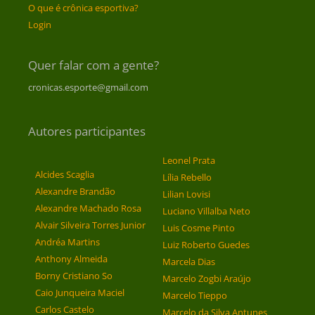
O que é crônica esportiva?
Login
Quer falar com a gente?
cronicas.esporte@gmail.com
Autores participantes
Leonel Prata
Alcides Scaglia
Lília Rebello
Alexandre Brandão
Lilian Lovisi
Alexandre Machado Rosa
Luciano Villalba Neto
Alvair Silveira Torres Junior
Luis Cosme Pinto
Andréa Martins
Luiz Roberto Guedes
Anthony Almeida
Marcela Dias
Borny Cristiano So
Marcelo Zogbi Araújo
Caio Junqueira Maciel
Marcelo Tieppo
Carlos Castelo
Marcelo da Silva Antunes