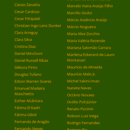
Cássio Zanatta
Marcelo Viana Araújo Filho
Cesar Cardoso
Marcílio Godoi
Cezar Fittipaldi
Márcio Assêncio Araújo
Christian Ingo Lenz Dunker
Márcio Nogueira
Clara Arreguy
Maria Alice Zocchio
Clara Silva
Maria Valéria Rezende
Cristina Dias
Mariana Salomão Carrara
Daniel Minchoni
Marilena Esberard de Lauro
Montanari
Daniel Russell Ribas
Maurício de Almeida
Débora Pinto
Maurício Melo Jr.
Douglas Tufano
Michel Yakini-Iman
Edson Warren Soares
Nanete Neves
Emanuel Madeira
Maschietto
Octávio Novaes
Esther Alcântara
Ovídio Poli Júnior
Fátima El Kadri
Renato Piccinin
Fátima Gilioli
Robson Luiz Veiga
Fernanda de Aragão
Rodrigo Fernandes
Fernando Neves
Romero Pio