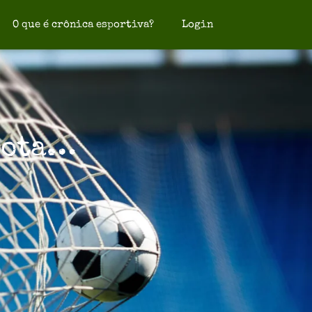
O que é crônica esportiva?
Login
rrota…