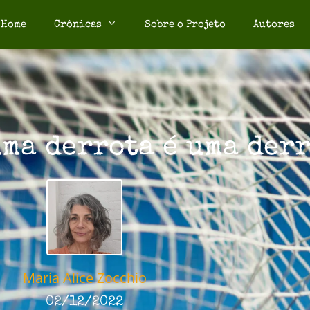
Home
Crônicas
Sobre o Projeto
Autores
uma derrota é uma de
Maria Alice Zocchio
02/12/2022