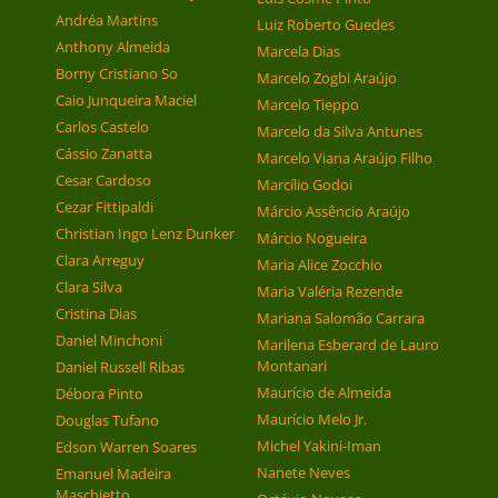
Andréa Martins
Luiz Roberto Guedes
Anthony Almeida
Marcela Dias
Borny Cristiano So
Marcelo Zogbi Araújo
Caio Junqueira Maciel
Marcelo Tieppo
Carlos Castelo
Marcelo da Silva Antunes
Cássio Zanatta
Marcelo Viana Araújo Filho
Cesar Cardoso
Marcílio Godoi
Cezar Fittipaldi
Márcio Assêncio Araújo
Christian Ingo Lenz Dunker
Márcio Nogueira
Clara Arreguy
Maria Alice Zocchio
Clara Silva
Maria Valéria Rezende
Cristina Dias
Mariana Salomão Carrara
Daniel Minchoni
Marilena Esberard de Lauro
Montanari
Daniel Russell Ribas
Maurício de Almeida
Débora Pinto
Maurício Melo Jr.
Douglas Tufano
Michel Yakini-Iman
Edson Warren Soares
Nanete Neves
Emanuel Madeira
Maschietto