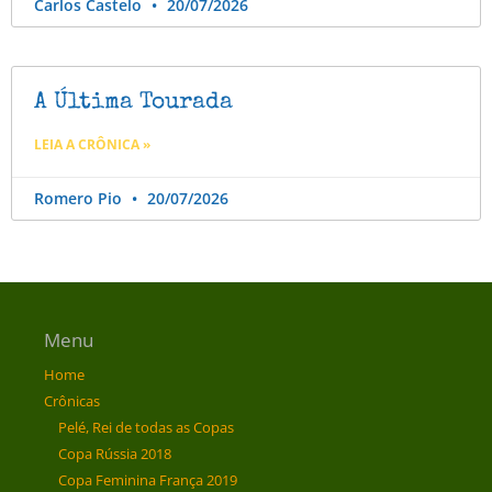
Carlos Castelo
20/07/2026
A Última Tourada
LEIA A CRÔNICA »
Romero Pio
20/07/2026
Menu
Home
Crônicas
Pelé, Rei de todas as Copas
Copa Rússia 2018
Copa Feminina França 2019