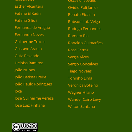
Octávio Novaes
Esther Alcântara
Ovídio Poli Júnior
Fátima El Kadri
Renato Piccinin
Fátima Gilioli
Robson Luiz Veiga
Fernanda de Aragão
Rodrigo Fernandes
Fernando Neves
Romero Pio
Guilherme Trucco
Ronaldo Guimarães
Gustavo Araujo
Rose Ferraz
Guta Rezende
Sergia Alves
Heloísa Ramirez
Sergio Gonçalves
João Nunes
Tiago Novaes
João Batista Freire
Toninho Lima
João Paulo Rodrigues
Veronica Botelho
Joca
Wagner Hilário
José Guilherme Vereza
Wander Cairo Levy
José Luiz Finhana
Wilton Santana