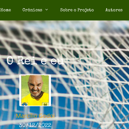
Home
Crônicas
Sobre o Projeto
Autores
O Rei e eu
Marcílio Godoi
30/12/2022