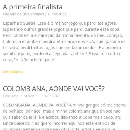
A primeira finalista
Marcelo da Silva Antunes
15/08/2023
Espanha x Suécia. Esse é o melhor jogo que perdi até agora,
superando outros grandes jogos que perdi durante essa copa.
Perdi também a eliminação da minha favorita, do meu coração,
Colômbia e também perdi a eliminação dos EUA, que gostaria de
ter visto, perdi tantos jogos que me faltam dedos. E a primeira
semifinal perdi, perderei a segunda também? E isso me corta o
coração. Não achem que é
Leia Mais »
COLOMBIANA, AONDE VAI VOCÊ?
Caio Junqueira Maciel
13/08/2023
COLOMBIANA, AONDE VAI VOCÊ? A minha gangue só me chama
de palhaço, palhaço, mas a minha colombiana que é você não
quis saber de iê iê iê e acabou deixando a Copa mais cedo, ah,
Linda Caicedo! Não quero incorrer aqui nos estereótipos da
colombiana interpretada pela outra linda, a Sofia Vergara, a