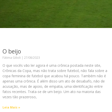
O beijo
Fátima Gilioli
27/08/2023
O que vocês vão ler agora é uma crônica postada neste site,
Crônicas da Copa, mas não trata sobre futebol, não fala sobre a
copa feminina de futebol que acabou há pouco. Também não é
apenas uma crônica. É além disso um ato de desabafo, não de
acusação, mas de apoio, de empatia, uma identificação entre
fatos recentes. Trata-se de um beijo. Um ato na maioria das
vezes tão prazeroso,
Leia Mais »