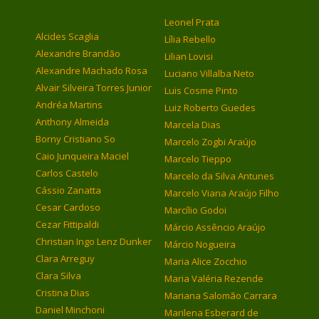
Leonel Prata
Alcides Scaglia
Lília Rebello
Alexandre Brandão
Lilian Lovisi
Alexandre Machado Rosa
Luciano Villalba Neto
Alvair Silveira Torres Junior
Luis Cosme Pinto
Andréa Martins
Luiz Roberto Guedes
Anthony Almeida
Marcela Dias
Borny Cristiano So
Marcelo Zogbi Araújo
Caio Junqueira Maciel
Marcelo Tieppo
Carlos Castelo
Marcelo da Silva Antunes
Cássio Zanatta
Marcelo Viana Araújo Filho
Cesar Cardoso
Marcílio Godoi
Cezar Fittipaldi
Márcio Assêncio Araújo
Christian Ingo Lenz Dunker
Márcio Nogueira
Clara Arreguy
Maria Alice Zocchio
Clara Silva
Maria Valéria Rezende
Cristina Dias
Mariana Salomão Carrara
Daniel Minchoni
Marilena Esberard de