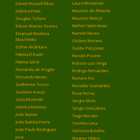
Lauro Montanari
Daniel Russell Ribas
Maurício de Almeida
Débora Pinto
Maurício Melo Jr.
Douglas Tufano
Michel Yakini-Iman
Edson Warren Soares
Nanete Neves
Emanuel Madeira
Maschietto
Octávio Novaes
Esther Alcântara
Ovídio Poli Júnior
Fátima El Kadri
Renato Piccinin
Fátima Gilioli
Robson Luiz Veiga
Fernanda de Aragão
Rodrigo Fernandes
Fernando Neves
Romero Pio
Guilherme Trucco
Ronaldo Guimarães
Gustavo Araujo
Rose Ferraz
Guta Rezende
Sergia Alves
Heloísa Ramirez
Sergio Gonçalves
João Nunes
Tiago Novaes
João Batista Freire
Toninho Lima
João Paulo Rodrigues
Veronica Botelho
Joca
Wagner Hilário