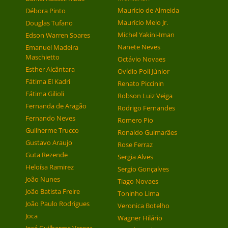
Maurício de Almeida
Débora Pinto
Maurício Melo Jr.
Douglas Tufano
Michel Yakini-Iman
Edson Warren Soares
Nanete Neves
Emanuel Madeira
Maschietto
Octávio Novaes
Esther Alcântara
Ovídio Poli Júnior
Fátima El Kadri
Renato Piccinin
Fátima Gilioli
Robson Luiz Veiga
Fernanda de Aragão
Rodrigo Fernandes
Fernando Neves
Romero Pio
Guilherme Trucco
Ronaldo Guimarães
Gustavo Araujo
Rose Ferraz
Guta Rezende
Sergia Alves
Heloísa Ramirez
Sergio Gonçalves
João Nunes
Tiago Novaes
João Batista Freire
Toninho Lima
João Paulo Rodrigues
Veronica Botelho
Joca
Wagner Hilário