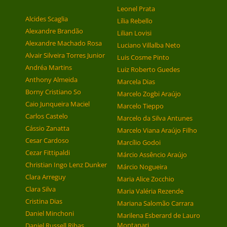
Leonel Prata
Alcides Scaglia
Lília Rebello
Alexandre Brandão
Lilian Lovisi
Alexandre Machado Rosa
Luciano Villalba Neto
Alvair Silveira Torres Junior
Luis Cosme Pinto
Andréa Martins
Luiz Roberto Guedes
Anthony Almeida
Marcela Dias
Borny Cristiano So
Marcelo Zogbi Araújo
Caio Junqueira Maciel
Marcelo Tieppo
Carlos Castelo
Marcelo da Silva Antunes
Cássio Zanatta
Marcelo Viana Araújo Filho
Cesar Cardoso
Marcílio Godoi
Cezar Fittipaldi
Márcio Assêncio Araújo
Christian Ingo Lenz Dunker
Márcio Nogueira
Clara Arreguy
Maria Alice Zocchio
Clara Silva
Maria Valéria Rezende
Cristina Dias
Mariana Salomão Carrara
Daniel Minchoni
Marilena Esberard de Lauro
Montanari
Daniel Russell Ribas