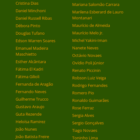
Cristina Dias
Mariana Salomão Carrara
Daniel Minchoni
Marilena Esberard de Lauro
Montanari
Daniel Russell Ribas
Maurício de Almeida
Débora Pinto
Maurício Melo Jr.
Douglas Tufano
Michel Yakini-Iman
Edson Warren Soares
Nanete Neves
Emanuel Madeira
Maschietto
Octávio Novaes
Esther Alcântara
Ovídio Poli Júnior
Fátima El Kadri
Renato Piccinin
Fátima Gilioli
Robson Luiz Veiga
Fernanda de Aragão
Rodrigo Fernandes
Fernando Neves
Romero Pio
Guilherme Trucco
Ronaldo Guimarães
Gustavo Araujo
Rose Ferraz
Guta Rezende
Sergia Alves
Heloísa Ramirez
Sergio Gonçalves
João Nunes
Tiago Novaes
João Batista Freire
Toninho Lima