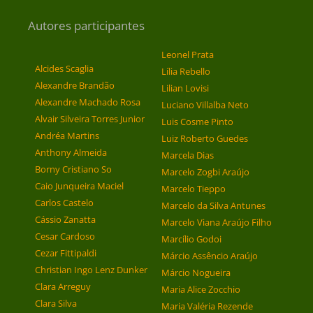
Autores participantes
Leonel Prata
Alcides Scaglia
Lília Rebello
Alexandre Brandão
Lilian Lovisi
Alexandre Machado Rosa
Luciano Villalba Neto
Alvair Silveira Torres Junior
Luis Cosme Pinto
Andréa Martins
Luiz Roberto Guedes
Anthony Almeida
Marcela Dias
Borny Cristiano So
Marcelo Zogbi Araújo
Caio Junqueira Maciel
Marcelo Tieppo
Carlos Castelo
Marcelo da Silva Antunes
Cássio Zanatta
Marcelo Viana Araújo Filho
Cesar Cardoso
Marcílio Godoi
Cezar Fittipaldi
Márcio Assêncio Araújo
Christian Ingo Lenz Dunker
Márcio Nogueira
Clara Arreguy
Maria Alice Zocchio
Clara Silva
Maria Valéria Rezende