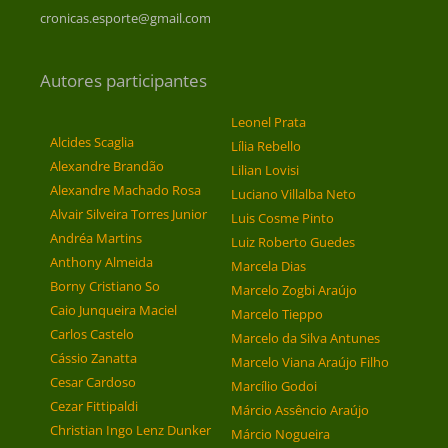
cronicas.esporte@gmail.com
Autores participantes
Leonel Prata
Alcides Scaglia
Lília Rebello
Alexandre Brandão
Lilian Lovisi
Alexandre Machado Rosa
Luciano Villalba Neto
Alvair Silveira Torres Junior
Luis Cosme Pinto
Andréa Martins
Luiz Roberto Guedes
Anthony Almeida
Marcela Dias
Borny Cristiano So
Marcelo Zogbi Araújo
Caio Junqueira Maciel
Marcelo Tieppo
Carlos Castelo
Marcelo da Silva Antunes
Cássio Zanatta
Marcelo Viana Araújo Filho
Cesar Cardoso
Marcílio Godoi
Cezar Fittipaldi
Márcio Assêncio Araújo
Christian Ingo Lenz Dunker
Márcio Nogueira