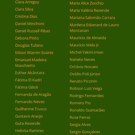
Clara Arreguy
Maria Alice Zocchio
Clara Silva
Maria Valéria Rezende
Cristina Dias
Mariana Salomão Carrara
Daniel Minchoni
Marilena Esberard de Lauro
Montanari
Daniel Russell Ribas
Maurício de Almeida
Débora Pinto
Maurício Melo Jr.
Douglas Tufano
Michel Yakini-Iman
Edson Warren Soares
Nanete Neves
Emanuel Madeira
Maschietto
Octávio Novaes
Esther Alcântara
Ovídio Poli Júnior
Fátima El Kadri
Renato Piccinin
Fátima Gilioli
Robson Luiz Veiga
Fernanda de Aragão
Rodrigo Fernandes
Fernando Neves
Romero Pio
Guilherme Trucco
Ronaldo Guimarães
Gustavo Araujo
Rose Ferraz
Guta Rezende
Sergia Alves
Heloísa Ramirez
Sergio Gonçalves