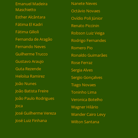
Nanete Neves
Emanuel Madeira
Maschietto
Octávio Novaes
Esther Alcântara
Ovídio Poli Júnior
Fátima El Kadri
Renato Piccinin
Fátima Gilioli
Robson Luiz Veiga
Fernanda de Aragão
Rodrigo Fernandes
Fernando Neves
Romero Pio
Guilherme Trucco
Ronaldo Guimarães
Gustavo Araujo
Rose Ferraz
Guta Rezende
Sergia Alves
Heloísa Ramirez
Sergio Gonçalves
João Nunes
Tiago Novaes
João Batista Freire
Toninho Lima
João Paulo Rodrigues
Veronica Botelho
Joca
Wagner Hilário
José Guilherme Vereza
Wander Cairo Levy
José Luiz Finhana
Wilton Santana