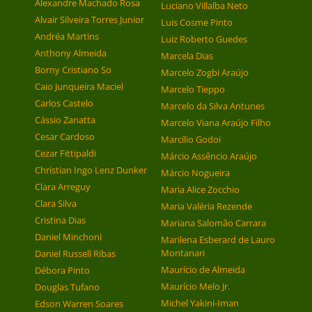
Alexandre Machado Rosa
Luciano Villalba Neto
Alvair Silveira Torres Junior
Luis Cosme Pinto
Andréa Martins
Luiz Roberto Guedes
Anthony Almeida
Marcela Dias
Borny Cristiano So
Marcelo Zogbi Araújo
Caio Junqueira Maciel
Marcelo Tieppo
Carlos Castelo
Marcelo da Silva Antunes
Cássio Zanatta
Marcelo Viana Araújo Filho
Cesar Cardoso
Marcílio Godoi
Cezar Fittipaldi
Márcio Assêncio Araújo
Christian Ingo Lenz Dunker
Márcio Nogueira
Clara Arreguy
Maria Alice Zocchio
Clara Silva
Maria Valéria Rezende
Cristina Dias
Mariana Salomão Carrara
Daniel Minchoni
Marilena Esberard de Lauro
Montanari
Daniel Russell Ribas
Maurício de Almeida
Débora Pinto
Maurício Melo Jr.
Douglas Tufano
Michel Yakini-Iman
Edson Warren Soares