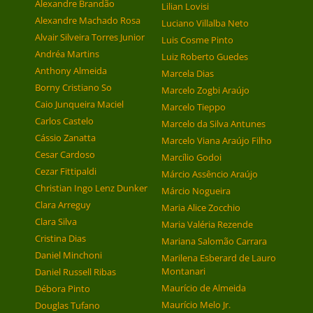
Alexandre Brandão
Lilian Lovisi
Alexandre Machado Rosa
Luciano Villalba Neto
Alvair Silveira Torres Junior
Luis Cosme Pinto
Andréa Martins
Luiz Roberto Guedes
Anthony Almeida
Marcela Dias
Borny Cristiano So
Marcelo Zogbi Araújo
Caio Junqueira Maciel
Marcelo Tieppo
Carlos Castelo
Marcelo da Silva Antunes
Cássio Zanatta
Marcelo Viana Araújo Filho
Cesar Cardoso
Marcílio Godoi
Cezar Fittipaldi
Márcio Assêncio Araújo
Christian Ingo Lenz Dunker
Márcio Nogueira
Clara Arreguy
Maria Alice Zocchio
Clara Silva
Maria Valéria Rezende
Cristina Dias
Mariana Salomão Carrara
Daniel Minchoni
Marilena Esberard de Lauro
Montanari
Daniel Russell Ribas
Maurício de Almeida
Débora Pinto
Maurício Melo Jr.
Douglas Tufano