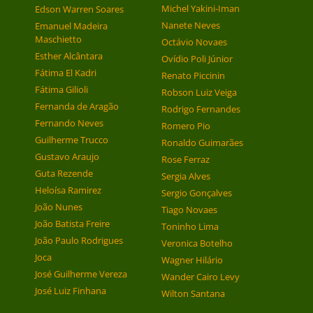
Michel Yakini-Iman
Edson Warren Soares
Nanete Neves
Emanuel Madeira
Maschietto
Octávio Novaes
Esther Alcântara
Ovídio Poli Júnior
Fátima El Kadri
Renato Piccinin
Fátima Gilioli
Robson Luiz Veiga
Fernanda de Aragão
Rodrigo Fernandes
Fernando Neves
Romero Pio
Guilherme Trucco
Ronaldo Guimarães
Gustavo Araujo
Rose Ferraz
Guta Rezende
Sergia Alves
Heloísa Ramirez
Sergio Gonçalves
João Nunes
Tiago Novaes
João Batista Freire
Toninho Lima
João Paulo Rodrigues
Veronica Botelho
Joca
Wagner Hilário
José Guilherme Vereza
Wander Cairo Levy
José Luiz Finhana
Wilton Santana