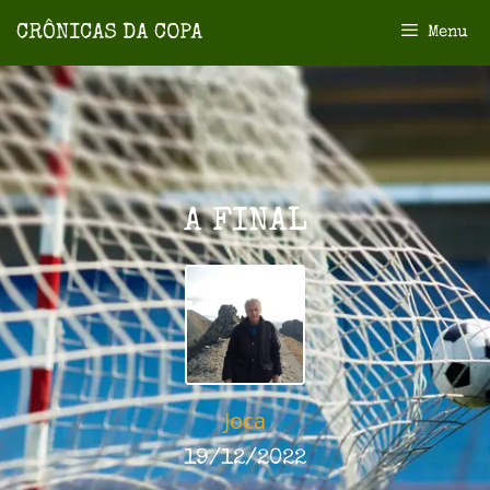
Menu
A FINAL
Joca
19/12/2022